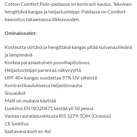
Cotton Comfort Polo-paidassa on kontrasti kaulus. Tekninen
hengittävä kangas ja heijastusteippi. Paidassa on Comfort-
kaavoitus takaamassa liikkuvuuden.
Ominaisuudet:
Kosteutta siirtävä ja hengittävä kangas pitää kuivana,viileänä
ja lämpimänä
Korkea paraslaatuinen puuvillapitoisuus
Heijastusteippi parantaa näkyvyyttä
UPF 40+ kangas suodattaa 97% UV säteistä
Kontrastikauluksessa heijastinnauha
Sivuaukot
Malli on mukava käyttää
Luokitus EN ISO20471 kestää yli 50 pesua
Vastaa rautatieluokitusta RIS 3279-TOM (Oranssi)
CE luokitus
Saatavana koot xs-4xl