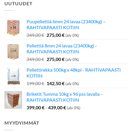
UUTUUDET
Puupellettiä 6mm 24 lavaa (23400kg) –
RAHTIVAPAASTI KOTIIN
Alkuperäinen
Nykyinen
349,00
€
275,00
€
(alv 0%)
hinta
hinta
Pellettiä 8mm 24 lavaa (23400kg) -
oli:
on:
RAHTIVAPAASTI KOTIIN
349,00 €.
275,00 €.
Alkuperäinen
Nykyinen
349,00
€
275,00
€
(alv 0%)
hinta
hinta
Pellettirekka 500kg x 48kpl - RAHTIVAPAASTI
oli:
on:
KOTIIN
349,00 €.
275,00 €.
Alkuperäinen
Nykyinen
199,00
€
142,50
€
(alv 0%)
hinta
hinta
Briketit Tumma 10kg x 96 pss lavalla –
oli:
on:
RAHTIVAPAASTI KOTIIN
199,00 €.
142,50 €.
399,00
€
-
439,00
€
(alv 0%)
MYYDYIMMÄT