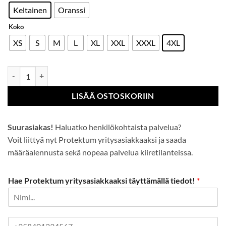
Keltainen
Oranssi
Koko
XS
S
M
L
XL
XXL
XXXL
4XL
Cotton Comfort-polo määrä
LISÄÄ OSTOSKORIIN
Suurasiakas!
Haluatko henkilökohtaista palvelua?
Voit liittyä nyt Protektum yritysasiakkaaksi ja saada
määräalennusta sekä nopeaa palvelua kiiretilanteissa.
Hae Protektum yritysasiakkaaksi täyttämällä tiedot!
*
P