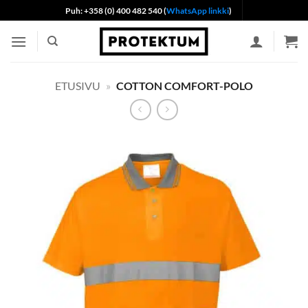
Skip
Puh: +358 (0) 400 482 540 (
WhatsApp linkki
)
to
content
ETUSIVU
»
COTTON COMFORT-POLO