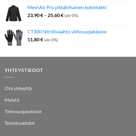
MeshAir Pro pitkähihainen kokintakki
Hintaluokka:
23,90
€
–
25,60
€
(alv 0%)
23,90 €
-
CT300 Nitriilivaahto viiltosuojakäsine
25,60 €
11,80
€
(alv 0%)
YHTEYSTIEDOT
Ota yhteyttä
Meistä
Tietosuojaseloste
Toimitusehdot