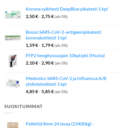
Korona sylkitesti DeepBlue pikatesti 1 kpl
2,50
€
-
2,75
€
(alv 0%)
Boson SARS-CoV-2-antigeenipikatesti
koronakotitesti 1 kpl
1,59
€
-
1,79
€
(alv 0%)
FFP2 hengityssuojain 10kpl/pkt (Musta)
2,10
€
-
2,90
€
(alv 0%)
Medomics SARS-CoV-2 ja Influenssa A/B
yhdistelmätesti 1 kpl
4,85
€
-
5,85
€
(alv 0%)
SUOSITUIMMAT
Pellettiä 8mm 24 lavaa (23400kg) -