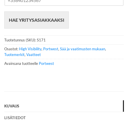
u
h
e
HAE YRITYSASIAKKAAKSI
l
i
n
n
Tuotetunnus (SKU):
S171
u
m
Osastot:
High Visibility
,
Portwest
,
Sää ja vaatimusten mukaan
,
e
Tuotemerkit
,
Vaatteet
r
Avainsana tuotteelle
Portwest
o
*
KUVAUS
LISÄTIEDOT