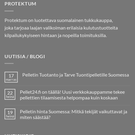
PROTEKTUM
Protektum on luotettava suomalainen tukkukauppa,
joka tarjoaa laajan valikoiman erilaisia kulutustuotteita
kilpailukykyiseen hintaan ja nopeilla toimituksilla.
UUTISIA / BLOGI
Pelletin Tuotanto ja Tarve Tuontipelletille Suomessa
17
marras
Ei
kommentteja
artikkeliin
Pellet24.fi on täällä! Uusi verkkokauppamme tekee
22
Pelletin
Tuotanto
heinä
pellettien tilaamisesta helpompaa kuin koskaan
ja
Ei
Tarve
kommentteja
Tuontipelletille
Pelletin hinta Suomessa: Mitkä tekijät vaikuttavat ja
19
artikkeliin
Suomessa
Pellet24.fi
heinä
miten säästää?
on
täällä!
Ei
Uusi
kommentteja
verkkokauppamme
artikkeliin
tekee
Pelletin