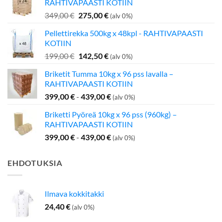
RAHTIVAPAASTI KOTIIN
Alkuperäinen
Nykyinen
349,00
€
275,00
€
(alv 0%)
hinta
hinta
Pellettirekka 500kg x 48kpl - RAHTIVAPAASTI
oli:
on:
KOTIIN
349,00 €.
275,00 €.
Alkuperäinen
Nykyinen
199,00
€
142,50
€
(alv 0%)
hinta
hinta
Briketit Tumma 10kg x 96 pss lavalla –
oli:
on:
RAHTIVAPAASTI KOTIIN
199,00 €.
142,50 €.
399,00
€
-
439,00
€
(alv 0%)
Briketti Pyöreä 10kg x 96 pss (960kg) –
RAHTIVAPAASTI KOTIIN
399,00
€
-
439,00
€
(alv 0%)
EHDOTUKSIA
Ilmava kokkitakki
24,40
€
(alv 0%)