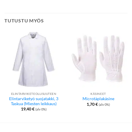
TUTUSTU MYÖS
ELINTARVIKETEOLLISUUTEEN
KÄSINEET
Elintarviketyö suojatakki, 3
Microtäplakäsine
Taskua (Miesten leikkaus)
1,70
€
(alv 0%)
19,40
€
(alv 0%)