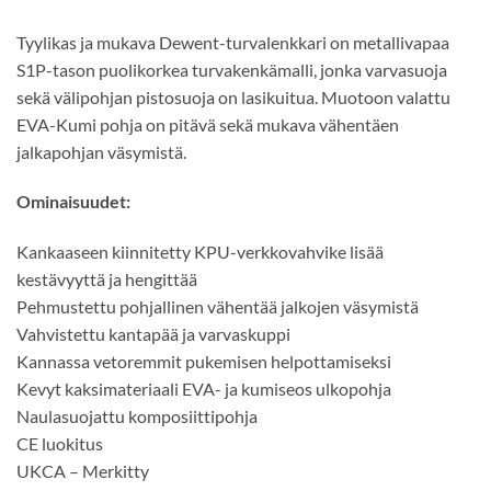
Tyylikas ja mukava Dewent-turvalenkkari on metallivapaa
S1P-tason puolikorkea turvakenkämalli, jonka varvasuoja
sekä välipohjan pistosuoja on lasikuitua. Muotoon valattu
EVA-Kumi pohja on pitävä sekä mukava vähentäen
jalkapohjan väsymistä.
Ominaisuudet:
Kankaaseen kiinnitetty KPU-verkkovahvike lisää
kestävyyttä ja hengittää
Pehmustettu pohjallinen vähentää jalkojen väsymistä
Vahvistettu kantapää ja varvaskuppi
Kannassa vetoremmit pukemisen helpottamiseksi
Kevyt kaksimateriaali EVA- ja kumiseos ulkopohja
Naulasuojattu komposiittipohja
CE luokitus
UKCA – Merkitty