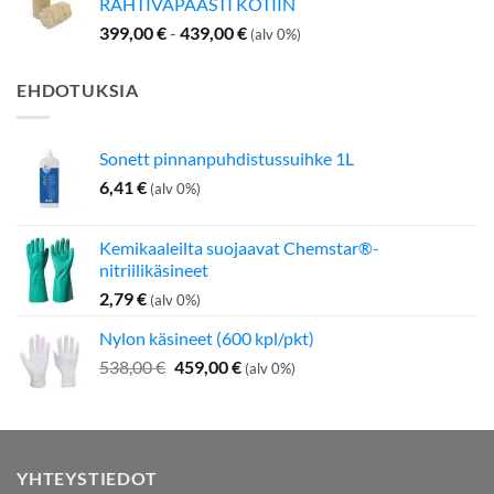
RAHTIVAPAASTI KOTIIN
399,00
€
-
439,00
€
(alv 0%)
EHDOTUKSIA
Sonett pinnanpuhdistussuihke 1L
6,41
€
(alv 0%)
Kemikaaleilta suojaavat Chemstar®-
nitriilikäsineet
2,79
€
(alv 0%)
Nylon käsineet (600 kpl/pkt)
Alkuperäinen
Nykyinen
538,00
€
459,00
€
(alv 0%)
hinta
hinta
oli:
on:
538,00 €.
459,00 €.
YHTEYSTIEDOT