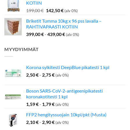
KOTIIN
349,00 €.
275,00 €.
Alkuperäinen
Nykyinen
199,00
€
142,50
€
(alv 0%)
hinta
hinta
Briketit Tumma 10kg x 96 pss lavalla –
oli:
on:
RAHTIVAPAASTI KOTIIN
199,00 €.
142,50 €.
399,00
€
-
439,00
€
(alv 0%)
MYYDYIMMÄT
Korona sylkitesti DeepBlue pikatesti 1 kpl
2,50
€
-
2,75
€
(alv 0%)
Boson SARS-CoV-2-antigeenipikatesti
koronakotitesti 1 kpl
1,59
€
-
1,79
€
(alv 0%)
FFP2 hengityssuojain 10kpl/pkt (Musta)
2,10
€
-
2,90
€
(alv 0%)