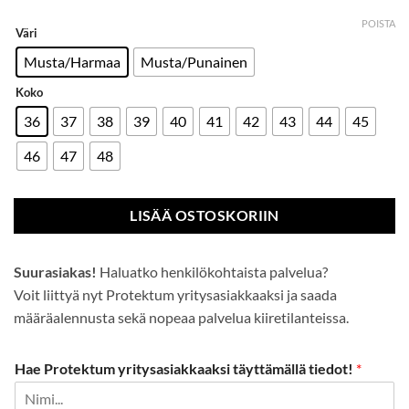
POISTA
Väri
Musta/Harmaa
Musta/Punainen
Koko
36
37
38
39
40
41
42
43
44
45
46
47
48
LISÄÄ OSTOSKORIIN
Suurasiakas!
Haluatko henkilökohtaista palvelua?
Voit liittyä nyt Protektum yritysasiakkaaksi ja saada
määräalennusta sekä nopeaa palvelua kiiretilanteissa.
Hae Protektum yritysasiakkaaksi täyttämällä tiedot!
*