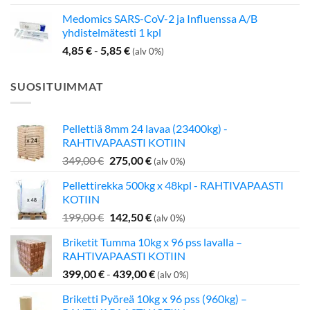
Medomics SARS-CoV-2 ja Influenssa A/B
yhdistelmätesti 1 kpl
4,85
€
-
5,85
€
(alv 0%)
SUOSITUIMMAT
Pellettiä 8mm 24 lavaa (23400kg) -
RAHTIVAPAASTI KOTIIN
Alkuperäinen
Nykyinen
349,00
€
275,00
€
(alv 0%)
hinta
hinta
Pellettirekka 500kg x 48kpl - RAHTIVAPAASTI
oli:
on:
KOTIIN
349,00 €.
275,00 €.
Alkuperäinen
Nykyinen
199,00
€
142,50
€
(alv 0%)
hinta
hinta
Briketit Tumma 10kg x 96 pss lavalla –
oli:
on:
RAHTIVAPAASTI KOTIIN
199,00 €.
142,50 €.
399,00
€
-
439,00
€
(alv 0%)
Briketti Pyöreä 10kg x 96 pss (960kg) –