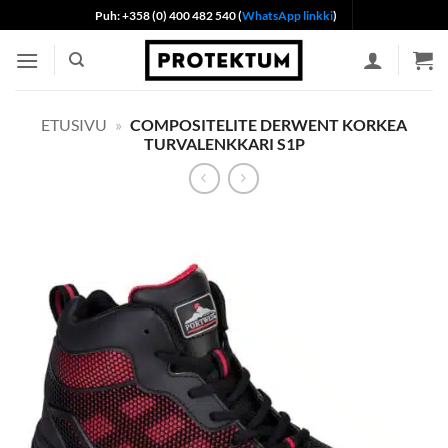
Skip
Puh: +358 (0) 400 482 540 (
WhatsApp linkki
)
to
content
ETUSIVU
»
COMPOSITELITE DERWENT KORKEA
TURVALENKKARI S1P