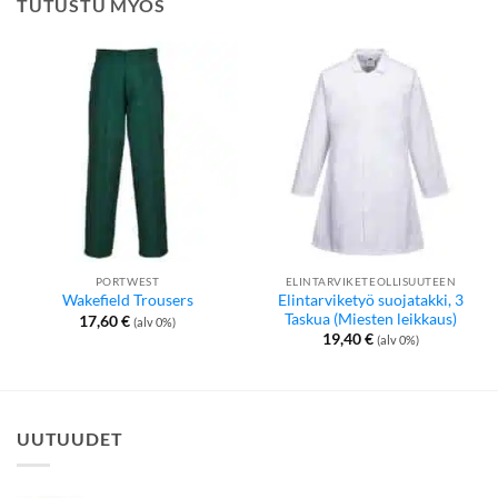
TUTUSTU MYÖS
PORTWEST
ELINTARVIKETEOLLISUUTEEN
Elintarviketyö suojatakki, 3
Wakefield Trousers
Taskua (Miesten leikkaus)
17,60
€
(alv 0%)
19,40
€
(alv 0%)
UUTUUDET