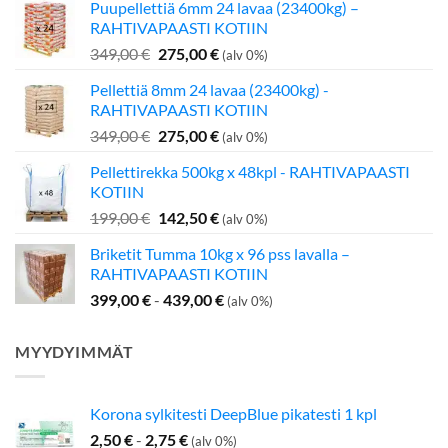
Puupellettiä 6mm 24 lavaa (23400kg) –
RAHTIVAPAASTI KOTIIN
Alkuperäinen
Nykyinen
349,00
€
275,00
€
(alv 0%)
hinta
hinta
Pellettiä 8mm 24 lavaa (23400kg) -
oli:
on:
RAHTIVAPAASTI KOTIIN
349,00 €.
275,00 €.
Alkuperäinen
Nykyinen
349,00
€
275,00
€
(alv 0%)
hinta
hinta
Pellettirekka 500kg x 48kpl - RAHTIVAPAASTI
oli:
on:
KOTIIN
349,00 €.
275,00 €.
Alkuperäinen
Nykyinen
199,00
€
142,50
€
(alv 0%)
hinta
hinta
Briketit Tumma 10kg x 96 pss lavalla –
oli:
on:
RAHTIVAPAASTI KOTIIN
199,00 €.
142,50 €.
399,00
€
-
439,00
€
(alv 0%)
MYYDYIMMÄT
Korona sylkitesti DeepBlue pikatesti 1 kpl
2,50
€
-
2,75
€
(alv 0%)