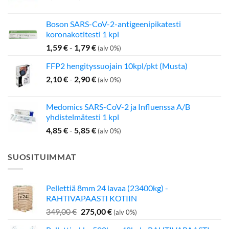
Boson SARS-CoV-2-antigeenipikatesti
koronakotitesti 1 kpl
1,59
€
-
1,79
€
(alv 0%)
FFP2 hengityssuojain 10kpl/pkt (Musta)
2,10
€
-
2,90
€
(alv 0%)
Medomics SARS-CoV-2 ja Influenssa A/B
yhdistelmätesti 1 kpl
4,85
€
-
5,85
€
(alv 0%)
SUOSITUIMMAT
Pellettiä 8mm 24 lavaa (23400kg) -
RAHTIVAPAASTI KOTIIN
Alkuperäinen
Nykyinen
349,00
€
275,00
€
(alv 0%)
hinta
hinta