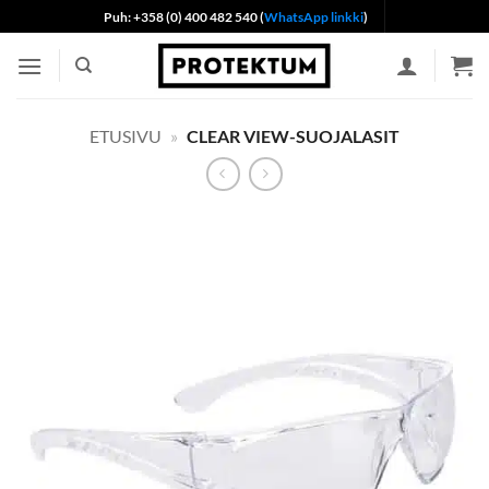
Skip
Puh: +358 (0) 400 482 540 (
WhatsApp linkki
)
to
content
ETUSIVU
»
CLEAR VIEW-SUOJALASIT