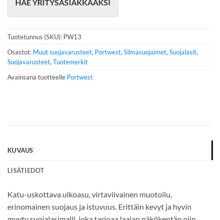
HAE YRITYSASIAKKAAKSI
l
i
n
n
Tuotetunnus (SKU):
PW13
u
m
Osastot:
Muut suojavarusteet
,
Portwest
,
Silmäsuojaimet
,
Suojalasit
,
e
Suojavarusteet
,
Tuotemerkit
r
Avainsana tuotteelle
Portwest
o
*
KUVAUS
LISÄTIEDOT
Katu-uskottava ulkoasu, virtaviivainen muotoilu,
erinomainen suojaus ja istuvuus. Erittäin kevyt ja hyvin
myyty suojalasimalli, joka tarjoaa laajan näkökentän niin