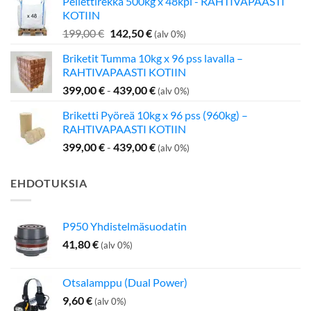
Pellettirekka 500kg x 48kpl - RAHTIVAPAASTI
oli:
on:
KOTIIN
349,00 €.
275,00 €.
Alkuperäinen
Nykyinen
199,00
€
142,50
€
(alv 0%)
hinta
hinta
Briketit Tumma 10kg x 96 pss lavalla –
oli:
on:
RAHTIVAPAASTI KOTIIN
199,00 €.
142,50 €.
399,00
€
-
439,00
€
(alv 0%)
Briketti Pyöreä 10kg x 96 pss (960kg) –
RAHTIVAPAASTI KOTIIN
399,00
€
-
439,00
€
(alv 0%)
EHDOTUKSIA
P950 Yhdistelmäsuodatin
41,80
€
(alv 0%)
Otsalamppu (Dual Power)
9,60
€
(alv 0%)