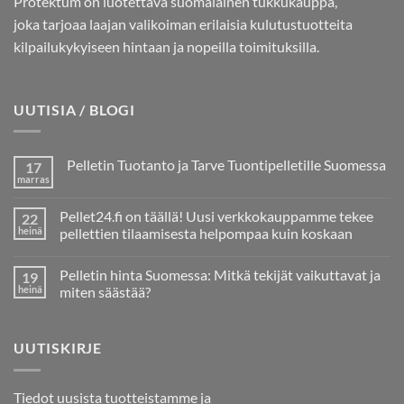
Protektum on luotettava suomalainen tukkukauppa,
joka tarjoaa laajan valikoiman erilaisia kulutustuotteita
kilpailukykyiseen hintaan ja nopeilla toimituksilla.
UUTISIA / BLOGI
Pelletin Tuotanto ja Tarve Tuontipelletille Suomessa
17
marras
Ei
kommentteja
artikkeliin
Pellet24.fi on täällä! Uusi verkkokauppamme tekee
22
Pelletin
Tuotanto
heinä
pellettien tilaamisesta helpompaa kuin koskaan
ja
Ei
Tarve
kommentteja
Tuontipelletille
Pelletin hinta Suomessa: Mitkä tekijät vaikuttavat ja
19
artikkeliin
Suomessa
Pellet24.fi
heinä
miten säästää?
on
täällä!
Ei
Uusi
kommentteja
verkkokauppamme
artikkeliin
UUTISKIRJE
tekee
Pelletin
pellettien
hinta
tilaamisesta
Suomessa:
helpompaa
Mitkä
kuin
tekijät
Tiedot uusista tuotteistamme ja
koskaan
vaikuttavat