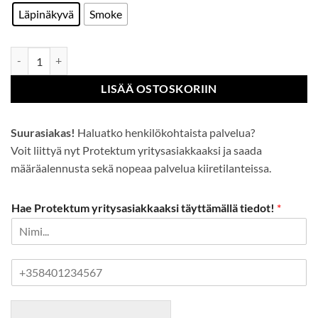
Läpinäkyvä
Smoke
Clear View-suojalasit määrä
LISÄÄ OSTOSKORIIN
Suurasiakas!
Haluatko henkilökohtaista palvelua?
Voit liittyä nyt Protektum yritysasiakkaaksi ja saada
määräalennusta sekä nopeaa palvelua kiiretilanteissa.
Hae Protektum yritysasiakkaaksi täyttämällä tiedot!
*
P
u
h
e