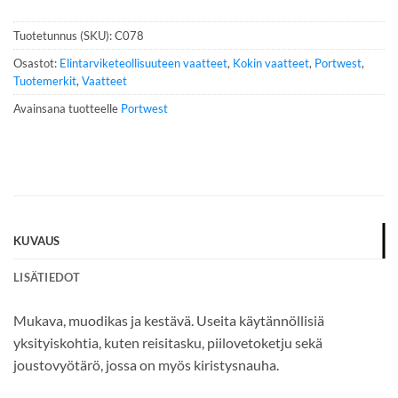
n
n
Tuotetunnus (SKU):
C078
u
m
Osastot:
Elintarviketeollisuuteen vaatteet
,
Kokin vaatteet
,
Portwest
,
e
Tuotemerkit
,
Vaatteet
r
Avainsana tuotteelle
Portwest
o
*
KUVAUS
LISÄTIEDOT
Mukava, muodikas ja kestävä. Useita käytännöllisiä
yksityiskohtia, kuten reisitasku, piilovetoketju sekä
joustovyötärö, jossa on myös kiristysnauha.