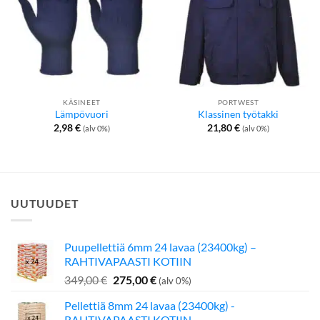
KÄSINEET
PORTWEST
Lämpövuori
Klassinen työtakki
2,98
€
21,80
€
(alv 0%)
(alv 0%)
UUTUUDET
Puupellettiä 6mm 24 lavaa (23400kg) –
RAHTIVAPAASTI KOTIIN
Alkuperäinen
Nykyinen
349,00
€
275,00
€
(alv 0%)
hinta
hinta
Pellettiä 8mm 24 lavaa (23400kg) -
oli:
on:
RAHTIVAPAASTI KOTIIN