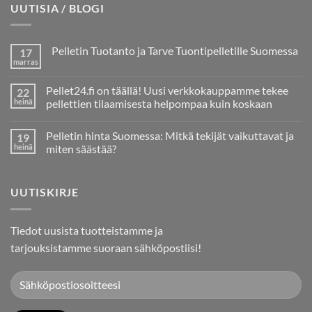
UUTISIA / BLOGI
Pelletin Tuotanto ja Tarve Tuontipelletille Suomessa
17
marras
Ei
kommentteja
artikkeliin
Pellet24.fi on täällä! Uusi verkkokauppamme tekee
22
Pelletin
Tuotanto
heinä
pellettien tilaamisesta helpompaa kuin koskaan
ja
Ei
Tarve
kommentteja
Tuontipelletille
Pelletin hinta Suomessa: Mitkä tekijät vaikuttavat ja
19
artikkeliin
Suomessa
Pellet24.fi
heinä
miten säästää?
on
täällä!
Ei
Uusi
kommentteja
verkkokauppamme
artikkeliin
UUTISKIRJE
tekee
Pelletin
pellettien
hinta
tilaamisesta
Suomessa:
helpompaa
Mitkä
kuin
tekijät
Tiedot uusista tuotteistamme ja
koskaan
vaikuttavat
ja
tarjouksistamme suoraan sähköpostiisi!
miten
säästää?