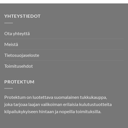
YHTEYSTIEDOT
Ota yhteyttä
Meistä
Tietosuojaseloste
Toimitusehdot
PROTEKTUM
Protektum on luotettava suomalainen tukkukauppa,
joka tarjoaa laajan valikoiman erilaisia kulutustuotteita
kilpailukykyiseen hintaan ja nopeilla toimituksilla.