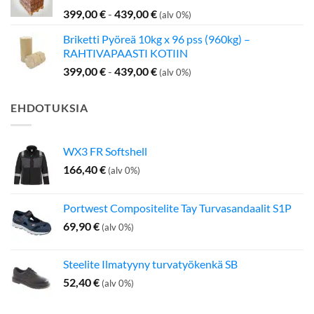
399,00
€
-
439,00
€
(alv 0%)
Briketti Pyöreä 10kg x 96 pss (960kg) –
RAHTIVAPAASTI KOTIIN
399,00
€
-
439,00
€
(alv 0%)
EHDOTUKSIA
WX3 FR Softshell
166,40
€
(alv 0%)
Portwest Compositelite Tay Turvasandaalit S1P
69,90
€
(alv 0%)
Steelite Ilmatyyny turvatyökenkä SB
52,40
€
(alv 0%)