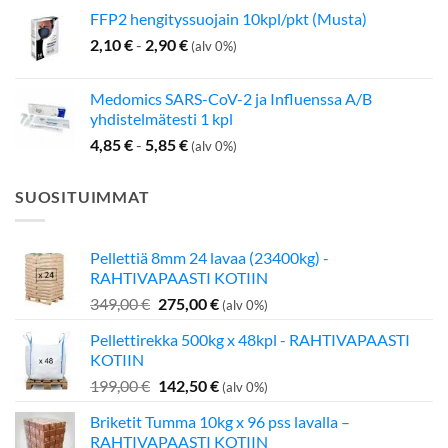
FFP2 hengityssuojain 10kpl/pkt (Musta)
2,10
€
-
2,90
€
(alv 0%)
Medomics SARS-CoV-2 ja Influenssa A/B
yhdistelmätesti 1 kpl
4,85
€
-
5,85
€
(alv 0%)
SUOSITUIMMAT
Pellettiä 8mm 24 lavaa (23400kg) -
RAHTIVAPAASTI KOTIIN
Alkuperäinen
Nykyinen
349,00
€
275,00
€
(alv 0%)
hinta
hinta
Pellettirekka 500kg x 48kpl - RAHTIVAPAASTI
oli:
on:
KOTIIN
349,00 €.
275,00 €.
Alkuperäinen
Nykyinen
199,00
€
142,50
€
(alv 0%)
hinta
hinta
Briketit Tumma 10kg x 96 pss lavalla –
oli:
on:
RAHTIVAPAASTI KOTIIN
199,00 €.
142,50 €.