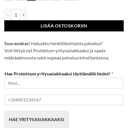
Chester-kokinhousut määrä
LISÄÄ OSTOSKORIIN
Suurasiakas!
Haluatko henkilökohtaista palvelua?
Voit liittyä nyt Protektum yritysasiakkaaksi ja saada
määräalennusta sekä nopeaa palvelua kiiretilanteissa.
Hae Protektum yritysasiakkaaksi täyttämällä tiedot!
*
P
u
h
e
HAE YRITYSASIAKKAAKSI
l
i