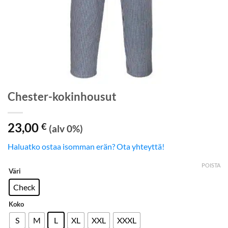
Chester-kokinhousut
23,00
€
(alv 0%)
Haluatko ostaa isomman erän? Ota yhteyttä!
POISTA
Väri
Check
Koko
S
M
L
XL
XXL
XXXL