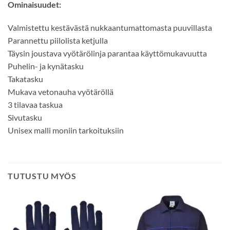
Ominaisuudet:
Valmistettu kestävästä nukkaantumattomasta puuvillasta
Parannettu piilolista ketjulla
Täysin joustava vyötärölinja parantaa käyttömukavuutta
Puhelin- ja kynätasku
Takatasku
Mukava vetonauha vyötäröllä
3 tilavaa taskua
Sivutasku
Unisex malli moniin tarkoituksiin
TUTUSTU MYÖS