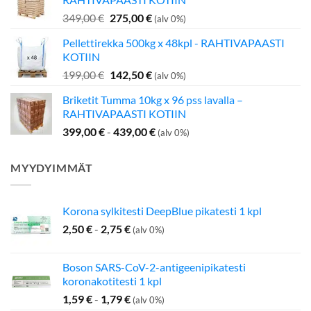
349,00 €.
275,00 €.
Alkuperäinen
Nykyinen
349,00
€
275,00
€
(alv 0%)
hinta
hinta
Pellettirekka 500kg x 48kpl - RAHTIVAPAASTI
oli:
on:
KOTIIN
349,00 €.
275,00 €.
Alkuperäinen
Nykyinen
199,00
€
142,50
€
(alv 0%)
hinta
hinta
Briketit Tumma 10kg x 96 pss lavalla –
oli:
on:
RAHTIVAPAASTI KOTIIN
199,00 €.
142,50 €.
399,00
€
-
439,00
€
(alv 0%)
MYYDYIMMÄT
Korona sylkitesti DeepBlue pikatesti 1 kpl
2,50
€
-
2,75
€
(alv 0%)
Boson SARS-CoV-2-antigeenipikatesti
koronakotitesti 1 kpl
1,59
€
-
1,79
€
(alv 0%)