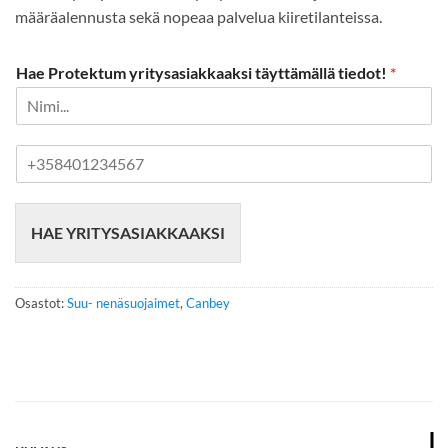
määräalennusta sekä nopeaa palvelua kiiretilanteissa.
Hae Protektum yritysasiakkaaksi täyttämällä tiedot!
*
P
u
h
e
HAE YRITYSASIAKKAAKSI
l
i
n
n
Osastot:
Suu- nenäsuojaimet
,
Canbey
u
m
e
r
o
*