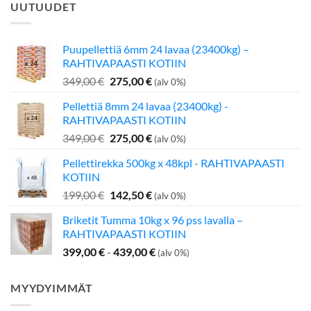
UUTUUDET
Puupellettiä 6mm 24 lavaa (23400kg) –
RAHTIVAPAASTI KOTIIN
Alkuperäinen
Nykyinen
349,00
€
275,00
€
(alv 0%)
hinta
hinta
Pellettiä 8mm 24 lavaa (23400kg) -
oli:
on:
RAHTIVAPAASTI KOTIIN
349,00 €.
275,00 €.
Alkuperäinen
Nykyinen
349,00
€
275,00
€
(alv 0%)
hinta
hinta
Pellettirekka 500kg x 48kpl - RAHTIVAPAASTI
oli:
on:
KOTIIN
349,00 €.
275,00 €.
Alkuperäinen
Nykyinen
199,00
€
142,50
€
(alv 0%)
hinta
hinta
Briketit Tumma 10kg x 96 pss lavalla –
oli:
on:
RAHTIVAPAASTI KOTIIN
199,00 €.
142,50 €.
399,00
€
-
439,00
€
(alv 0%)
MYYDYIMMÄT