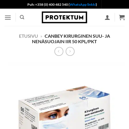
Skip
Puh: +358 (0) 400 482 540 (
WhatsApp linkki
)
to
content
ETUSIVU
»
CANBEY KIRURGINEN SUU- JA
NENÄSUOJAIN IIR 50 KPL/PKT