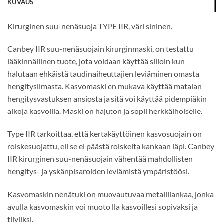
KUVAUS
Kirurginen suu-nenäsuoja TYPE IIR, väri sininen.
Canbey IIR suu-nenäsuojain kirurginmaski, on testattu
lääkinnällinen tuote, jota voidaan käyttää silloin kun
halutaan ehkäistä taudinaiheuttajien leviäminen omasta
hengitysilmasta. Kasvomaski on mukava käyttää matalan
hengitysvastuksen ansiosta ja sitä voi käyttää pidempiäkin
aikoja kasvoilla. Maski on hajuton ja sopii herkkäihoiselle.
Type IIR tarkoittaa, että kertakäyttöinen kasvosuojain on
roiskesuojattu, eli se ei päästä roiskeita kankaan läpi. Canbey
IIR kirurginen suu-nenäsuojain vähentää mahdollisten
hengitys- ja yskänpisaroiden leviämistä ympäristöösi.
Kasvomaskin nenätuki on muovautuvaa metallilankaa, jonka
avulla kasvomaskin voi muotoilla kasvoillesi sopivaksi ja
tiiviiksi.