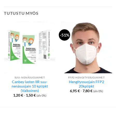
TUTUSTU MYÖS
-51%
SUU- NENÄSUOJAIMET
FFP2 HENGITYSSUOJAIMET
Canbey lasten IIR suu-
Hengityssuojain FFP2
nenäsuojain 10 kpl/pkt
20kpl/pkt
(Valkoinen)
6,95
€
-
7,80
€
(alv 0%)
1,20
€
-
1,50
€
(alv 0%)