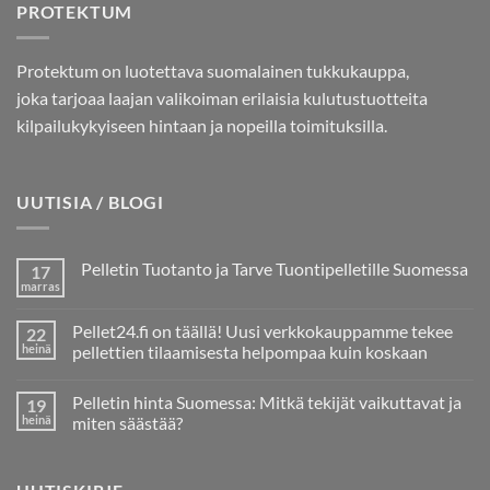
PROTEKTUM
Protektum on luotettava suomalainen tukkukauppa,
joka tarjoaa laajan valikoiman erilaisia kulutustuotteita
kilpailukykyiseen hintaan ja nopeilla toimituksilla.
UUTISIA / BLOGI
Pelletin Tuotanto ja Tarve Tuontipelletille Suomessa
17
marras
Ei
kommentteja
artikkeliin
Pellet24.fi on täällä! Uusi verkkokauppamme tekee
22
Pelletin
Tuotanto
heinä
pellettien tilaamisesta helpompaa kuin koskaan
ja
Ei
Tarve
kommentteja
Tuontipelletille
Pelletin hinta Suomessa: Mitkä tekijät vaikuttavat ja
19
artikkeliin
Suomessa
Pellet24.fi
heinä
miten säästää?
on
täällä!
Ei
Uusi
kommentteja
verkkokauppamme
artikkeliin
tekee
Pelletin