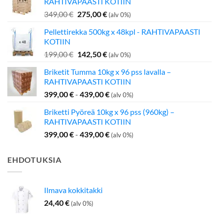
RAHTIVAPAASTI KOTIIN
Alkuperäinen
Nykyinen
349,00
€
275,00
€
(alv 0%)
hinta
hinta
Pellettirekka 500kg x 48kpl - RAHTIVAPAASTI
oli:
on:
KOTIIN
349,00 €.
275,00 €.
Alkuperäinen
Nykyinen
199,00
€
142,50
€
(alv 0%)
hinta
hinta
Briketit Tumma 10kg x 96 pss lavalla –
oli:
on:
RAHTIVAPAASTI KOTIIN
199,00 €.
142,50 €.
399,00
€
-
439,00
€
(alv 0%)
Briketti Pyöreä 10kg x 96 pss (960kg) –
RAHTIVAPAASTI KOTIIN
399,00
€
-
439,00
€
(alv 0%)
EHDOTUKSIA
Ilmava kokkitakki
24,40
€
(alv 0%)