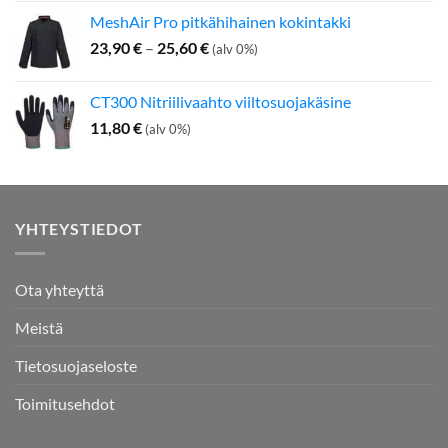
MeshAir Pro pitkähihainen kokintakki
Hintaluokka:
23,90
€
–
25,60
€
(alv 0%)
23,90 €
-
CT300 Nitriilivaahto viiltosuojakäsine
25,60 €
11,80
€
(alv 0%)
YHTEYSTIEDOT
Ota yhteyttä
Meistä
Tietosuojaseloste
Toimitusehdot