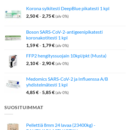
Korona sylkitesti DeepBlue pikatesti 1 kpl
2,50
€
-
2,75
€
(alv 0%)
Boson SARS-CoV-2-antigeenipikatesti
koronakotitesti 1 kpl
1,59
€
-
1,79
€
(alv 0%)
FFP2 hengityssuojain 10kpl/pkt (Musta)
2,10
€
-
2,90
€
(alv 0%)
Medomics SARS-CoV-2 ja Influenssa A/B
yhdistelmätesti 1 kpl
4,85
€
-
5,85
€
(alv 0%)
SUOSITUIMMAT
Pellettiä 8mm 24 lavaa (23400kg) -