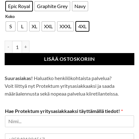
Epic Royal
Graphite Grey
Navy
Koko
S
L
XL
XXL
XXXL
4XL
Bremen avohaalari määrä
LISÄÄ OSTOSKORIIN
Suurasiakas!
Haluatko henkilökohtaista palvelua?
Voit liittyä nyt Protektum yritysasiakkaaksi ja saada
määräalennusta sekä nopeaa palvelua kiiretilanteissa.
Hae Protektum yritysasiakkaaksi täyttämällä tiedot!
*
P