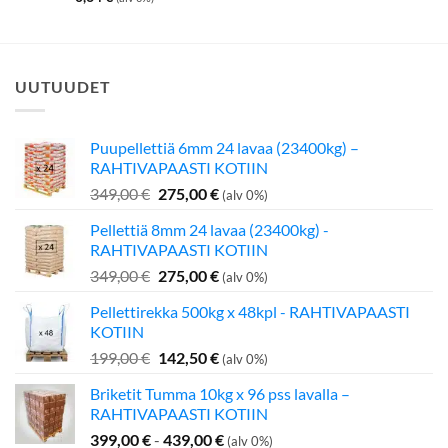
UUTUUDET
Puupellettiä 6mm 24 lavaa (23400kg) –
RAHTIVAPAASTI KOTIIN
Alkuperäinen
Nykyinen
349,00
€
275,00
€
(alv 0%)
hinta
hinta
Pellettiä 8mm 24 lavaa (23400kg) -
oli:
on:
RAHTIVAPAASTI KOTIIN
349,00 €.
275,00 €.
Alkuperäinen
Nykyinen
349,00
€
275,00
€
(alv 0%)
hinta
hinta
Pellettirekka 500kg x 48kpl - RAHTIVAPAASTI
oli:
on:
KOTIIN
349,00 €.
275,00 €.
Alkuperäinen
Nykyinen
199,00
€
142,50
€
(alv 0%)
hinta
hinta
Briketit Tumma 10kg x 96 pss lavalla –
oli:
on:
RAHTIVAPAASTI KOTIIN
199,00 €.
142,50 €.
399,00
€
-
439,00
€
(alv 0%)