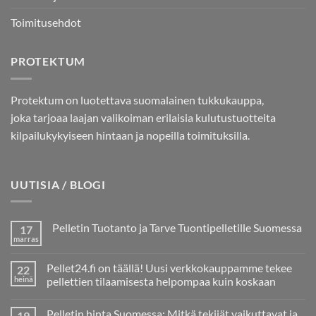
Toimitusehdot
PROTEKTUM
Protektum on luotettava suomalainen tukkukauppa,
joka tarjoaa laajan valikoiman erilaisia kulutustuotteita
kilpailukykyiseen hintaan ja nopeilla toimituksilla.
UUTISIA / BLOGI
Pelletin Tuotanto ja Tarve Tuontipelletille Suomessa
17
marras
Ei
kommentteja
artikkeliin
Pellet24.fi on täällä! Uusi verkkokauppamme tekee
22
Pelletin
Tuotanto
heinä
pellettien tilaamisesta helpompaa kuin koskaan
ja
Ei
Tarve
kommentteja
Tuontipelletille
Pelletin hinta Suomessa: Mitkä tekijät vaikuttavat ja
19
artikkeliin
Suomessa