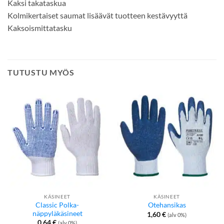
Kaksi takataskua
Kolmikertaiset saumat lisäävät tuotteen kestävyyttä
Kaksoismittatasku
TUTUSTU MYÖS
KÄSINEET
KÄSINEET
Classic Polka-
Otehansikas
näppyläkäsineet
1,60
€
(alv 0%)
0,64
€
(alv 0%)