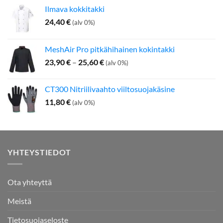
Ilmava kokkitakki
24,40
€
(alv 0%)
MeshAir Pro pitkähihainen kokintakki
Hintaluokka:
23,90
€
–
25,60
€
(alv 0%)
23,90 €
-
CT300 Nitriilivaahto viiltosuojakäsine
25,60 €
11,80
€
(alv 0%)
YHTEYSTIEDOT
Ota yhteyttä
Meistä
Tietosuojaseloste