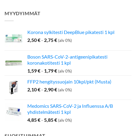
MYYDYIMMÄT
Korona sylkitesti DeepBlue pikatesti 1 kpl
2,50
€
-
2,75
€
(alv 0%)
Boson SARS-CoV-2-antigeenipikatesti
koronakotitesti 1 kpl
1,59
€
-
1,79
€
(alv 0%)
FFP2 hengityssuojain 10kpl/pkt (Musta)
2,10
€
-
2,90
€
(alv 0%)
Medomics SARS-CoV-2 ja Influenssa A/B
yhdistelmätesti 1 kpl
4,85
€
-
5,85
€
(alv 0%)
SUOSITUIMMAT