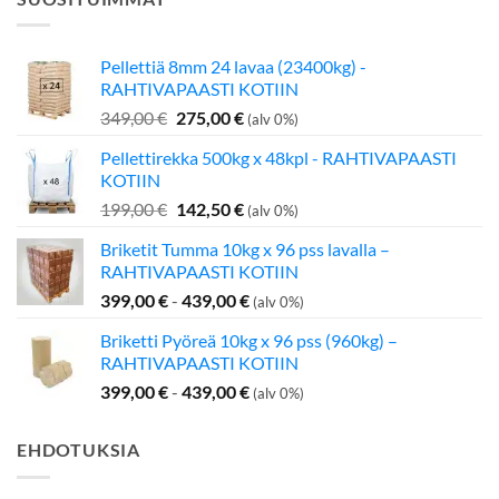
Pellettiä 8mm 24 lavaa (23400kg) -
RAHTIVAPAASTI KOTIIN
Alkuperäinen
Nykyinen
349,00
€
275,00
€
(alv 0%)
hinta
hinta
Pellettirekka 500kg x 48kpl - RAHTIVAPAASTI
oli:
on:
KOTIIN
349,00 €.
275,00 €.
Alkuperäinen
Nykyinen
199,00
€
142,50
€
(alv 0%)
hinta
hinta
Briketit Tumma 10kg x 96 pss lavalla –
oli:
on:
RAHTIVAPAASTI KOTIIN
199,00 €.
142,50 €.
399,00
€
-
439,00
€
(alv 0%)
Briketti Pyöreä 10kg x 96 pss (960kg) –
RAHTIVAPAASTI KOTIIN
399,00
€
-
439,00
€
(alv 0%)
EHDOTUKSIA