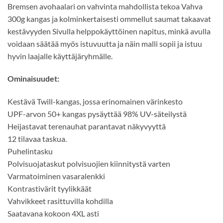
Bremsen avohaalari on vahvinta mahdollista tekoa Vahva
300g kangas ja kolminkertaisesti ommellut saumat takaavat
kestävyyden Sivulla helppokäyttöinen napitus, minkä avulla
voidaan säätää myös istuvuutta ja näin malli sopii ja istuu
hyvin laajalle käyttäjäryhmälle.
Ominaisuudet:
Kestävä Twill-kangas, jossa erinomainen värinkesto
UPF-arvon 50+ kangas pysäyttää 98% UV-säteilystä
Heijastavat terenauhat parantavat näkyvyyttä
12 tilavaa taskua.
Puhelintasku
Polvisuojataskut polvisuojien kiinnitystä varten
Varmatoiminen vasaralenkki
Kontrastivärit tyylikkäät
Vahvikkeet rasittuvilla kohdilla
Saatavana kokoon 4XL asti