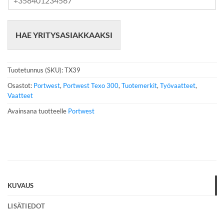
u
h
e
HAE YRITYSASIAKKAAKSI
l
i
n
n
Tuotetunnus (SKU):
TX39
u
m
Osastot:
Portwest
,
Portwest Texo 300
,
Tuotemerkit
,
Työvaatteet
,
e
Vaatteet
r
Avainsana tuotteelle
Portwest
o
*
KUVAUS
LISÄTIEDOT