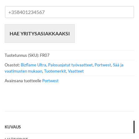
P
u
h
e
HAE YRITYSASIAKKAAKSI
l
i
n
n
Tuotetunnus (SKU):
FR07
u
m
Osastot:
Bizflame Ultra
,
Palosuojatut työvaatteet
,
Portwest
,
Sää ja
e
vaatimusten mukaan
,
Tuotemerkit
,
Vaatteet
r
Avainsana tuotteelle
Portwest
o
*
KUVAUS