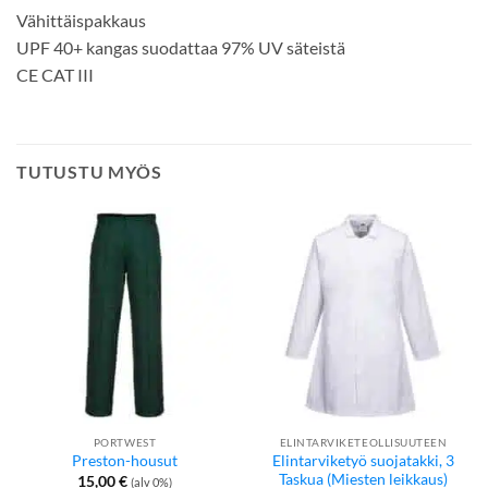
Vähittäispakkaus
UPF 40+ kangas suodattaa 97% UV säteistä
CE CAT III
TUTUSTU MYÖS
PORTWEST
ELINTARVIKETEOLLISUUTEEN
Elintarviketyö suojatakki, 3
Preston-housut
Taskua (Miesten leikkaus)
15,00
€
(alv 0%)