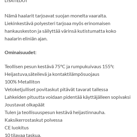
LISÄTIEDOT
Nämä haalarit tarjoavat suojan monelta vaaralta.
Liekinkestävä polyesteri tarjoaa myös erinomaisen
hankauskeston ja säilyttää värinsä kutistumatta koko
haalarin eliniän ajan.
Ominaisuudet:
Teollisen pesun kestävä 75°C ja rumpukuivaus 155°c
Heijastuva,säteilevä ja kontaktilämpösuojaus
100% Metalliton
Vetoketjulliset povitaskut pitävät tavarat tallessa
Lahkeiden pituutta voidaan pidentää käyttäjälleen sopivaksi
Joustavat olkapäät
Tulen ja teollisuuspesun kestävä heijastinnauha.
Kaksikerrostaskut polvessa
CE luokitus
10 tilavaa taskua.