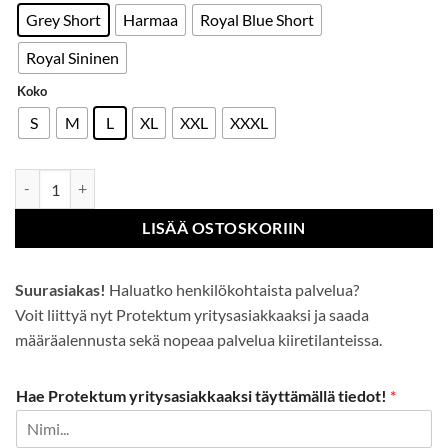
Grey Short
Harmaa
Royal Blue Short
Royal Sininen
Koko
S
M
L
XL
XXL
XXXL
Bizflame Ultra kaksivärihaalarit määrä
LISÄÄ OSTOSKORIIN
Suurasiakas!
Haluatko henkilökohtaista palvelua?
Voit liittyä nyt Protektum yritysasiakkaaksi ja saada
määräalennusta sekä nopeaa palvelua kiiretilanteissa.
Hae Protektum yritysasiakkaaksi täyttämällä tiedot!
*