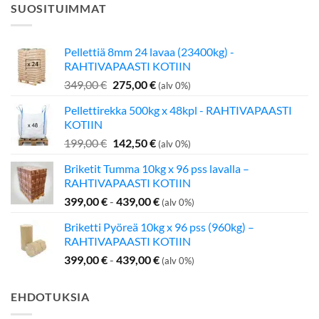
SUOSITUIMMAT
Pellettiä 8mm 24 lavaa (23400kg) -
RAHTIVAPAASTI KOTIIN
Alkuperäinen
Nykyinen
349,00
€
275,00
€
(alv 0%)
hinta
hinta
Pellettirekka 500kg x 48kpl - RAHTIVAPAASTI
oli:
on:
KOTIIN
349,00 €.
275,00 €.
Alkuperäinen
Nykyinen
199,00
€
142,50
€
(alv 0%)
hinta
hinta
Briketit Tumma 10kg x 96 pss lavalla –
oli:
on:
RAHTIVAPAASTI KOTIIN
199,00 €.
142,50 €.
399,00
€
-
439,00
€
(alv 0%)
Briketti Pyöreä 10kg x 96 pss (960kg) –
RAHTIVAPAASTI KOTIIN
399,00
€
-
439,00
€
(alv 0%)
EHDOTUKSIA