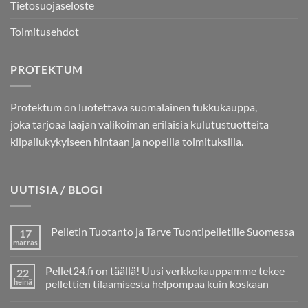
Tietosuojaseloste
Toimitusehdot
PROTEKTUM
Protektum on luotettava suomalainen tukkukauppa,
joka tarjoaa laajan valikoiman erilaisia kulutustuotteita
kilpailukykyiseen hintaan ja nopeilla toimituksilla.
UUTISIA / BLOGI
Pelletin Tuotanto ja Tarve Tuontipelletille Suomessa
17
marras
Ei
kommentteja
artikkeliin
Pellet24.fi on täällä! Uusi verkkokauppamme tekee
22
Pelletin
Tuotanto
heinä
pellettien tilaamisesta helpompaa kuin koskaan
ja
Ei
Tarve
kommentteja
Tuontipelletille