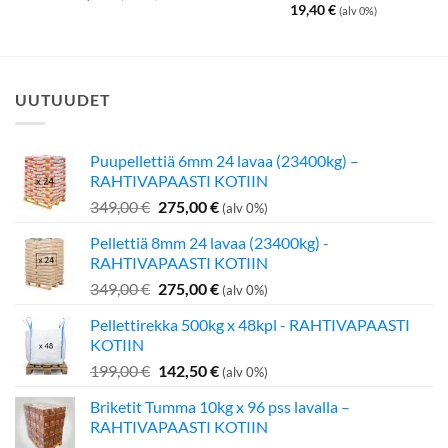
19,40
€
(alv 0%)
UUTUUDET
Puupellettiä 6mm 24 lavaa (23400kg) –
RAHTIVAPAASTI KOTIIN
Alkuperäinen
Nykyinen
349,00
€
275,00
€
(alv 0%)
hinta
hinta
Pellettiä 8mm 24 lavaa (23400kg) -
oli:
on:
RAHTIVAPAASTI KOTIIN
349,00 €.
275,00 €.
Alkuperäinen
Nykyinen
349,00
€
275,00
€
(alv 0%)
hinta
hinta
Pellettirekka 500kg x 48kpl - RAHTIVAPAASTI
oli:
on:
KOTIIN
349,00 €.
275,00 €.
Alkuperäinen
Nykyinen
199,00
€
142,50
€
(alv 0%)
hinta
hinta
Briketit Tumma 10kg x 96 pss lavalla –
oli:
on:
RAHTIVAPAASTI KOTIIN
199,00 €.
142,50 €.