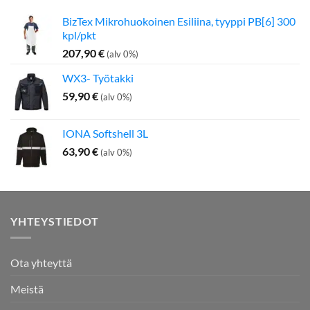
BizTex Mikrohuokoinen Esiliina, tyyppi PB[6] 300
kpl/pkt
207,90
€
(alv 0%)
WX3- Työtakki
59,90
€
(alv 0%)
IONA Softshell 3L
63,90
€
(alv 0%)
YHTEYSTIEDOT
Ota yhteyttä
Meistä