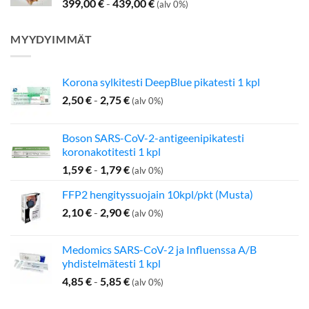
399,00
€
-
439,00
€
(alv 0%)
MYYDYIMMÄT
Korona sylkitesti DeepBlue pikatesti 1 kpl
2,50
€
-
2,75
€
(alv 0%)
Boson SARS-CoV-2-antigeenipikatesti
koronakotitesti 1 kpl
1,59
€
-
1,79
€
(alv 0%)
FFP2 hengityssuojain 10kpl/pkt (Musta)
2,10
€
-
2,90
€
(alv 0%)
Medomics SARS-CoV-2 ja Influenssa A/B
yhdistelmätesti 1 kpl
4,85
€
-
5,85
€
(alv 0%)