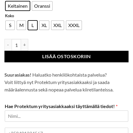
Keltainen
Oranssi
Koko
S
M
L
XL
XXL
XXXL
BizFlame Hi-Vis Multinormi sadetakki. määrä
LISÄÄ OSTOSKORIIN
Suurasiakas!
Haluatko henkilökohtaista palvelua?
Voit liittyä nyt Protektum yritysasiakkaaksi ja saada
määräalennusta sekä nopeaa palvelua kiiretilanteissa.
Hae Protektum yritysasiakkaaksi täyttämällä tiedot!
*
P