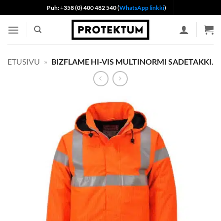
Skip
Puh: +358 (0) 400 482 540 (
WhatsApp linkki
)
to
content
ETUSIVU
»
BIZFLAME HI-VIS MULTINORMI SADETAKKI.