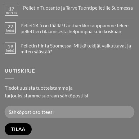
Pelletin Tuotanto ja Tarve Tuontipelletille Suomessa
17
marras
Ei
kommentteja
artikkeliin
Pellet24.fi on täällä! Uusi verkkokauppamme tekee
22
Pelletin
Tuotanto
heinä
pellettien tilaamisesta helpompaa kuin koskaan
ja
Ei
Tarve
kommentteja
Tuontipelletille
Pelletin hinta Suomessa: Mitkä tekijät vaikuttavat ja
19
artikkeliin
Suomessa
Pellet24.fi
heinä
miten säästää?
on
täällä!
Ei
Uusi
kommentteja
verkkokauppamme
artikkeliin
UUTISKIRJE
tekee
Pelletin
pellettien
hinta
tilaamisesta
Suomessa:
helpompaa
Mitkä
kuin
tekijät
Tiedot uusista tuotteistamme ja
koskaan
vaikuttavat
ja
tarjouksistamme suoraan sähköpostiisi!
miten
säästää?