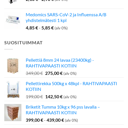
Medomics SARS-CoV-2 ja Influenssa A/B
yhdistelmätesti 1 kpl
4,85
€
-
5,85
€
(alv 0%)
SUOSITUIMMAT
Pellettiä 8mm 24 lavaa (23400kg) -
RAHTIVAPAASTI KOTIIN
Alkuperäinen
Nykyinen
349,00
€
275,00
€
(alv 0%)
hinta
hinta
Pellettirekka 500kg x 48kpl - RAHTIVAPAASTI
oli:
on:
KOTIIN
349,00 €.
275,00 €.
Alkuperäinen
Nykyinen
199,00
€
142,50
€
(alv 0%)
hinta
hinta
Briketit Tumma 10kg x 96 pss lavalla –
oli:
on:
RAHTIVAPAASTI KOTIIN
199,00 €.
142,50 €.
399,00
€
-
439,00
€
(alv 0%)