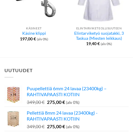
KÄSINEET
ELINTARVIKETEOLLISUUTEEN
Elintarviketyö suojatakki, 3
Käsine klippi
Taskua (Miesten leikkaus)
197,00
€
(alv 0%)
19,40
€
(alv 0%)
UUTUUDET
Puupellettiä 6mm 24 lavaa (23400kg) –
RAHTIVAPAASTI KOTIIN
Alkuperäinen
Nykyinen
349,00
€
275,00
€
(alv 0%)
hinta
hinta
Pellettiä 8mm 24 lavaa (23400kg) -
oli:
on:
RAHTIVAPAASTI KOTIIN
349,00 €.
275,00 €.
Alkuperäinen
Nykyinen
349,00
€
275,00
€
(alv 0%)
hinta
hinta