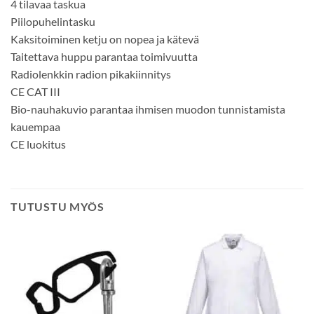
4 tilavaa taskua
Piilopuhelintasku
Kaksitoiminen ketju on nopea ja kätevä
Taitettava huppu parantaa toimivuutta
Radiolenkkin radion pikakiinnitys
CE CAT III
Bio-nauhakuvio parantaa ihmisen muodon tunnistamista
kauempaa
CE luokitus
TUTUSTU MYÖS