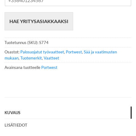
u
h
e
HAE YRITYSASIAKKAAKSI
l
i
n
n
Tuotetunnus (SKU):
S774
u
m
Osastot:
Palosuojatut työvaatteet
,
Portwest
,
Sää ja vaatimusten
e
mukaan
,
Tuotemerkit
,
Vaatteet
r
Avainsana tuotteelle
Portwest
o
*
KUVAUS
LISÄTIEDOT