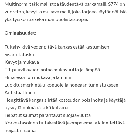
Multinormi takkimallistoa täydentävä parkamalli. S774 on
vuoreton, kevyt ja mukava malli, joka tarjoaa käytännöllisiä
yksityiskohtia sekä monipuolista suojaa.
Ominaisuudet:
Tultahylkivä vedenpitävä kangas estää kastumisen
Sisärintatasku
Kevyt ja mukava
FR-puuvillavuori antaa mukavuutta ja lämpöä
Hiharesori on mukava ja lämmin
Luokitusmerkintä ulkopuolella nopeaan tunnistukseen
Antistaattinen
Hengittävä kangas siirtää kosteuden pois iholta ja käyttäjä
pysyy lämpimänä sekä kuivana.
Teipatut saumat parantavat suojaavuutta
Korkeatasoinen tultakestävä ja ompelemalla kiinnitettävä
heijastinnauha