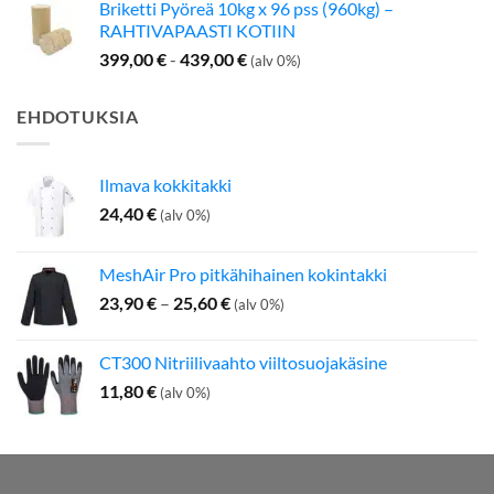
Briketti Pyöreä 10kg x 96 pss (960kg) –
RAHTIVAPAASTI KOTIIN
399,00
€
-
439,00
€
(alv 0%)
EHDOTUKSIA
Ilmava kokkitakki
24,40
€
(alv 0%)
MeshAir Pro pitkähihainen kokintakki
Hintaluokka:
23,90
€
–
25,60
€
(alv 0%)
23,90 €
-
CT300 Nitriilivaahto viiltosuojakäsine
25,60 €
11,80
€
(alv 0%)