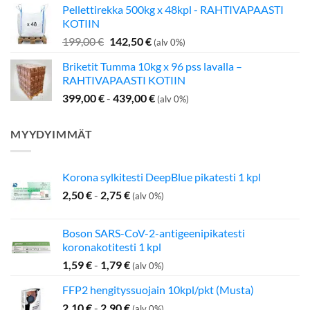
Pellettirekka 500kg x 48kpl - RAHTIVAPAASTI
oli:
on:
KOTIIN
349,00 €.
275,00 €.
Alkuperäinen
Nykyinen
199,00
€
142,50
€
(alv 0%)
hinta
hinta
Briketit Tumma 10kg x 96 pss lavalla –
oli:
on:
RAHTIVAPAASTI KOTIIN
199,00 €.
142,50 €.
399,00
€
-
439,00
€
(alv 0%)
MYYDYIMMÄT
Korona sylkitesti DeepBlue pikatesti 1 kpl
2,50
€
-
2,75
€
(alv 0%)
Boson SARS-CoV-2-antigeenipikatesti
koronakotitesti 1 kpl
1,59
€
-
1,79
€
(alv 0%)
FFP2 hengityssuojain 10kpl/pkt (Musta)
2,10
€
-
2,90
€
(alv 0%)