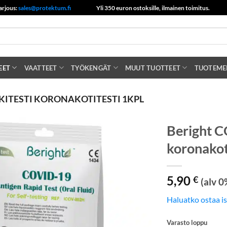
arjous:
sales@protektum.fi
Yli 350 euron ostoksille, ilmainen toimitus.
EET
VAATTEET
TYÖKENGÄT
MUUT TUOTTEET
TUOTEME
LKITESTI KORONAKOTITESTI 1KPL
Beright C
koronakot
5,90
€
(alv 0
Haluatko ostaa i
Varasto loppu