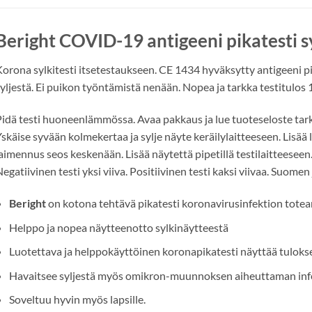
o
*
Beright COVID-19 antigeeni pikatesti sy
orona sylkitesti itsetestaukseen. CE 1434 hyväksytty antigeeni pi
yljestä. Ei puikon työntämistä nenään. Nopea ja tarkka testitulos
idä testi huoneenlämmössa. Avaa pakkaus ja lue tuoteseloste tarkast
skäise syvään kolmekertaa ja sylje näyte keräilylaitteeseen. Lisää
aimennus seos keskenään. Lisää näytettä pipetillä testilaitteeseen.
egatiivinen testi yksi viiva. Positiivinen testi kaksi viivaa. Suomen 
Beright
on kotona tehtävä pikatesti koronavirusinfektion tote
Helppo ja nopea näytteenotto sylkinäytteestä
Luotettava ja helppokäyttöinen koronapikatesti näyttää tuloks
Havaitsee syljestä myös omikron-muunnoksen aiheuttaman inf
Soveltuu hyvin myös lapsille.