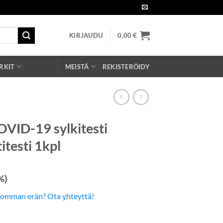
KIRJAUDU
0,00
€
RKIT
MEISTÄ
REKISTERÖIDY
OVID-19 sylkitesti
itesti 1kpl
%)
somman erän? Ota yhteyttä!