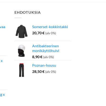
EHDOTUKSIA
avaa
Somerset-kokkintakki
20,70
€
(alv 0%)
Antibakteerinen
inen
Nykyinen
monikäyttöhuivi
hinta
on:
8,90
€
(alv 0%)
 x
275,00 €.
Poznan-housu
28,50
€
(alv 0%)
inen
Nykyinen
hinta
on:
g x
142,50 €.