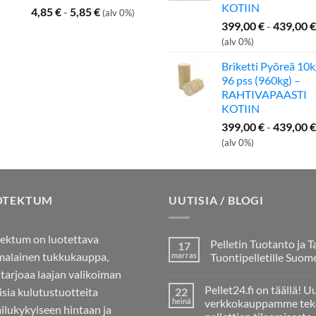
KOTIIN
4,85
€
-
5,85
€
(alv 0%)
399,00
€
-
439,00
€
(alv 0%)
Briketti Pyöreä 10k
96 pss (960kg) –
RAHTIVAPAASTI
KOTIIN
399,00
€
-
439,00
€
(alv 0%)
OTEKTUM
UUTISIA / BLOGI
ektum on luotettava
Pelletin Tuotanto ja T
17
alainen tukkukauppa,
marras
Tuontipelletille Suom
 tarjoaa laajan valikoiman
Ei
kommentteja
Pellet24.fi on täällä! U
aisia kulutustuotteita
22
artikkeliin
Pelletin
heinä
verkkokauppamme tek
ailukykyiseen hintaan ja
Tuotanto