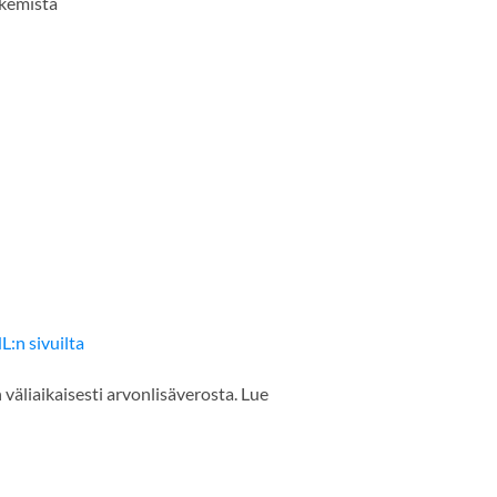
ekemistä
L:n sivuilta
äliaikaisesti arvonlisäverosta. Lue