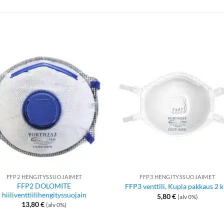
FFP2 HENGITYSSUOJAIMET
FFP3 HENGITYSSUOJAIMET
FFP2 DOLOMITE
FFP3 venttili, Kupla pakkaus 2 k
hiiliventtiilihengityssuojain
5,80
€
(alv 0%)
13,80
€
(alv 0%)