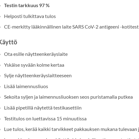
Testin tarkkuus 97 %
Helposti tulkittava tulos
CE-merkitty lääkinnällinen laite SARS CoV-2 antigeeni -kotitest
Käyttö
Ota esille näytteenkeräyslaite
Yskäise syvään kolme kertaa
Sylje näytteenkeräyslaitteeseen
Lisää laimennusliuos
Sekoita syljen ja laimennusliuoksen seos puristamalla putkea
Lisää pipetillä näytettä testikasettiin
Testitulos on luettavissa 15 minuutissa
Lue tulos, kerää kaikki tarvikkeet pakkauksen mukana tulevaan jä