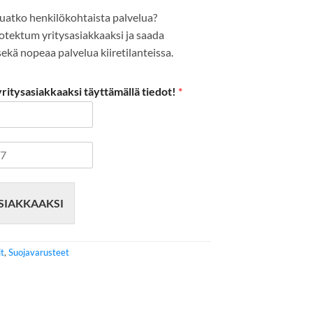
uatko henkilökohtaista palvelua?
Protektum yritysasiakkaaksi ja saada
kä nopeaa palvelua kiiretilanteissa.
itysasiakkaaksi täyttämällä tiedot!
*
SIAKKAAKSI
t
,
Suojavarusteet