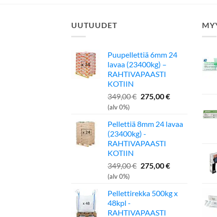
UUTUUDET
MY
Puupellettiä 6mm 24
lavaa (23400kg) –
RAHTIVAPAASTI
KOTIIN
Alkuperäinen
Nykyinen
349,00
€
275,00
€
hinta
hinta
(alv 0%)
oli:
on:
Pellettiä 8mm 24 lavaa
349,00 €.
275,00 €.
(23400kg) -
RAHTIVAPAASTI
KOTIIN
Alkuperäinen
Nykyinen
349,00
€
275,00
€
hinta
hinta
(alv 0%)
oli:
on:
Pellettirekka 500kg x
349,00 €.
275,00 €.
48kpl -
RAHTIVAPAASTI