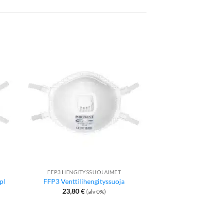
FFP3 HENGITYSSUOJAIMET
LAMP
pl
FFP3 Venttilihengityssuoja
Lasten LED
23,80
€
9,10
€
(alv 0%)
(