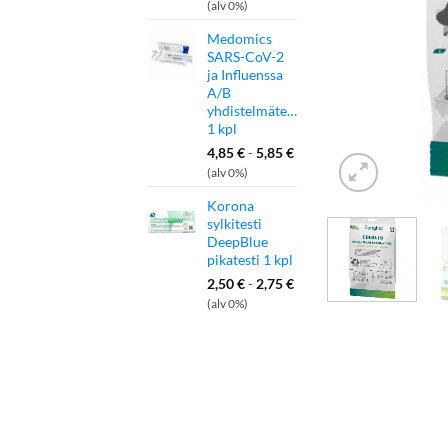
(alv 0%)
Medomics
SARS-CoV-2
ja Influenssa
A/B
yhdistelmätesti
1 kpl
4,85
€
-
5,85
€
(alv 0%)
Korona
sylkitesti
DeepBlue
pikatesti 1 kpl
2,50
€
-
2,75
€
(alv 0%)