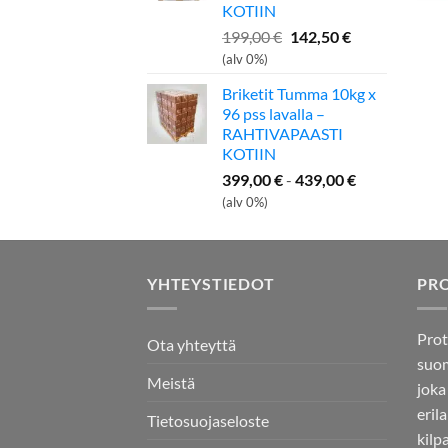
KOTIIN
Alkuperäinen
Nykyinen
199,00
€
142,50
€
hinta
hinta
(alv 0%)
oli:
on:
Briketit Tumma 10kg x
199,00 €.
142,50 €.
96 pss lavalla –
RAHTIVAPAASTI
KOTIIN
399,00
€
-
439,00
€
(alv 0%)
YHTEYSTIEDOT
PR
Prot
Ota yhteyttä
suom
Meistä
joka
eril
Tietosuojaseloste
kilp