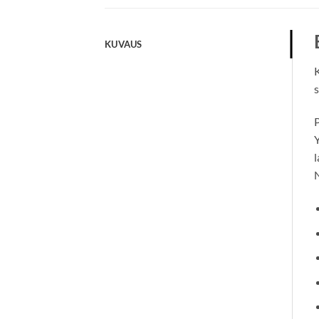
KUVAUS
K
s
P
Y
l
N