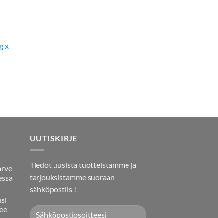
g x
UUTISKIRJE
Tiedot uusista tuotteistamme ja
arve
tarjouksistamme suoraan
essa
sähköpostiisi!
usi
ee