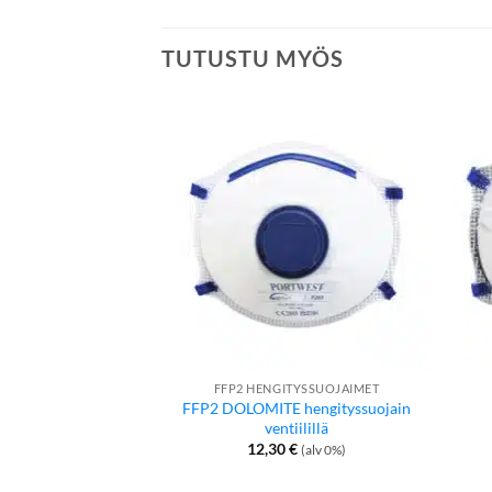
TUTUSTU MYÖS
FFP2 HENGITYSSUOJAIMET
FFP2 DOLOMITE hengityssuojain
ventiilillä
12,30
€
(alv 0%)