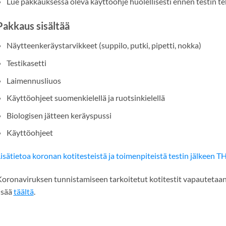
Lue pakkauksessa oleva käyttöohje huolellisesti ennen testin t
Pakkaus sisältää
Näytteenkeräystarvikkeet (suppilo, putki, pipetti, nokka)
Testikasetti
Laimennusliuos
Käyttöohjeet suomenkielellä ja ruotsinkielellä
Biologisen jätteen keräyspussi
Käyttöohjeet
isätietoa koronan kotitesteistä ja toimenpiteistä testin jälkeen TH
oronaviruksen tunnistamiseen tarkoitetut kotitestit vapautetaan v
isää
täältä
.