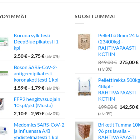
YDYIMMÄT
SUOSITUIMMAT
Korona sylkitesti
Pellettiä 8mm 24 l
DeepBlue pikatesti 1
(23400kg) -
kpl
RAHTIVAPAASTI
KOTIIN
2,50
€
-
2,75
€
(alv 0%)
Alkuperä
349,00
€
275,00
€
Boson SARS-CoV-2-
hinta
(alv 0%)
antigeenipikatesti
oli:
koronakotitesti 1 kpl
Pellettirekka 500kg
349,00 €.
48kpl -
1,59
€
-
1,79
€
(alv 0%)
RAHTIVAPAASTI
KOTIIN
FFP2 hengityssuojain
10kpl/pkt (Musta)
Alkuperä
199,00
€
142,50
€
hinta
2,10
€
-
2,90
€
(alv 0%)
(alv 0%)
oli:
Medomics SARS-CoV-2
Briketit Tumma 10k
199,00 €.
ja Influenssa A/B
96 pss lavalla –
yhdistelmätesti 1 kpl
RAHTIVAPAASTI