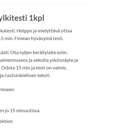
lkitesti 1kpl
katesti. Helppo ja mielyttävä ottaa
 15 min. Fimean hyväsymä testi.
i. Ota syljen keräilylaite esiin.
 laimennuseos ja sekoita yskösnäyte ja
 Odota 15 min ja testi on valmis.
ja ruotsinkielinen teksti.
amiseen
en jo 15 minuutissa
ektion