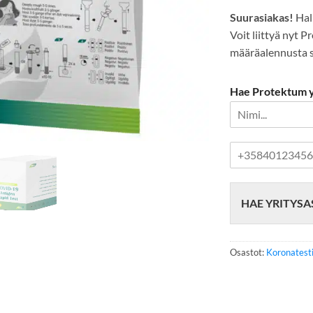
Suurasiakas!
Hal
Voit liittyä nyt 
määräalennusta se
Hae Protektum yr
P
u
h
e
HAE YRITYSA
l
i
n
n
Osastot:
Koronatesti
u
m
e
r