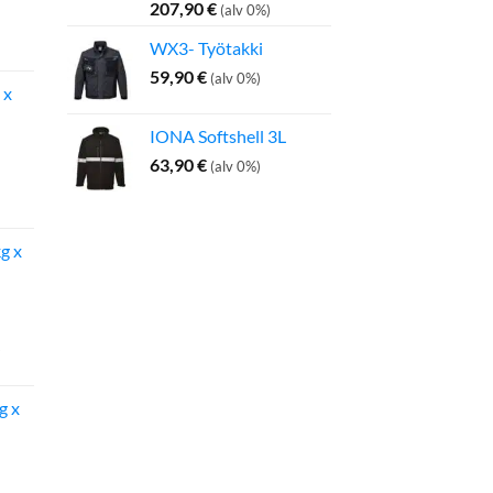
207,90
€
(alv 0%)
inen
Nykyinen
WX3- Työtakki
hinta
on:
59,90
€
(alv 0%)
 x
275,00 €.
IONA Softshell 3L
63,90
€
(alv 0%)
inen
Nykyinen
hinta
on:
g x
142,50 €.
g x