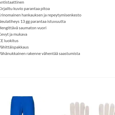
ntistaattinen
irjailtu kuvio parantaa pitoa
Erinomainen hankauksen ja repeytymisenkesto
eulatiheys 13 gg parantaa istuvuutta
Hengittävä saumaton vuori
Kevyt ja mukava
E luokitus
ähittäispakkaus
Vähänukkainen rakenne vähentää saastumista