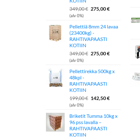
KOTIIN
Alkuperäinen
Nykyinen
349,00
€
275,00
€
hinta
hinta
(alv 0%)
oli:
on:
Pellettiä 8mm 24 lavaa
349,00 €.
275,00 €.
(23400kg) -
RAHTIVAPAASTI
KOTIIN
Alkuperäinen
Nykyinen
349,00
€
275,00
€
hinta
hinta
(alv 0%)
oli:
on:
Pellettirekka 500kg x
349,00 €.
275,00 €.
48kpl -
RAHTIVAPAASTI
KOTIIN
Alkuperäinen
Nykyinen
199,00
€
142,50
€
hinta
hinta
(alv 0%)
oli:
on:
Briketit Tumma 10kg x
199,00 €.
142,50 €.
96 pss lavalla –
RAHTIVAPAASTI
KOTIIN