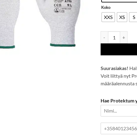
Koko
XXS
XS
S
Antistaattinen mik
Suurasiakas!
Hal
Voit liittyä nyt 
määräalennusta se
Hae Protektum yr
P
u