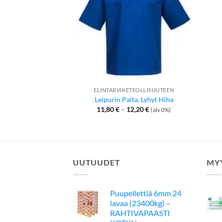
ELINTARVIKETEOLLISUUTEEN
Leipurin Paita, Lyhyt Hiha
Hintaluokka:
11,80
€
–
12,20
€
(alv 0%)
11,80 €
-
12,20 €
UUTUUDET
MY
Puupellettiä 6mm 24
lavaa (23400kg) –
RAHTIVAPAASTI