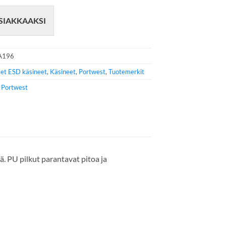
SIAKKAAKSI
A196
set ESD käsineet
,
Käsineet
,
Portwest
,
Tuotemerkit
e
Portwest
 PU pilkut parantavat pitoa ja