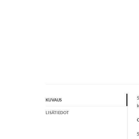
S
KUVAUS
k
LISÄTIEDOT
S