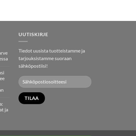
UUTISKIRJE
Tiedot uusista tuotteistamme ja
arve
tarjouksistamme suoraan
essa
sähköpostiisi!
usi
ee
an
a:
at ja