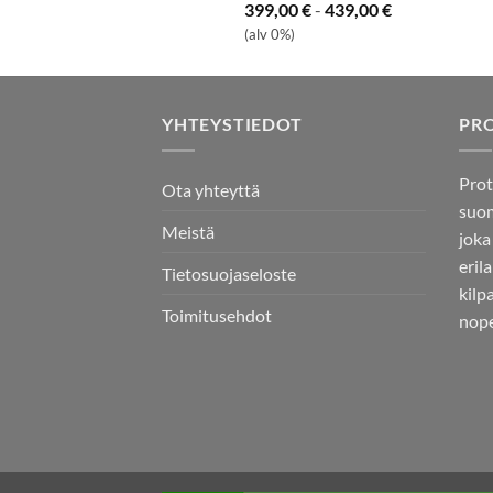
399,00
€
-
439,00
€
(alv 0%)
YHTEYSTIEDOT
PR
Prot
Ota yhteyttä
suom
Meistä
joka
eril
Tietosuojaseloste
kilp
Toimitusehdot
nope