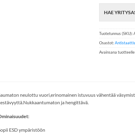
h
e
HAE YRITYSA
l
i
n
n
Tuotetunnus (SKU):
u
m
Osastot:
Antistaatti
e
Avainsana tuotteell
r
o
*
aumaton neulottu vuori,erinomainen istuvuus vähentää väsymistä.
estävyyttä.Nukkaantumaton ja hengittävä.
Ominaisuudet:
opii ESD ympäristöön