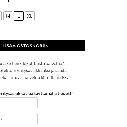
M
L
XL
ropilkku käsine määrä
LISÄÄ OSTOSKORIIN
uatko henkilökohtaista palvelua?
Protektum yritysasiakkaaksi ja saada
kä nopeaa palvelua kiiretilanteissa.
itysasiakkaaksi täyttämällä tiedot!
*