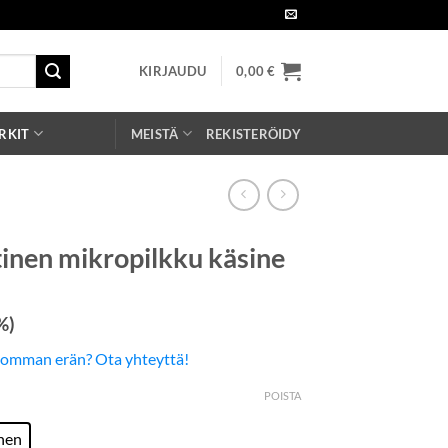
KIRJAUDU
0,00
€
RKIT
MEISTÄ
REKISTERÖIDY
tinen mikropilkku käsine
%)
somman erän? Ota yhteyttä!
POISTA
nen