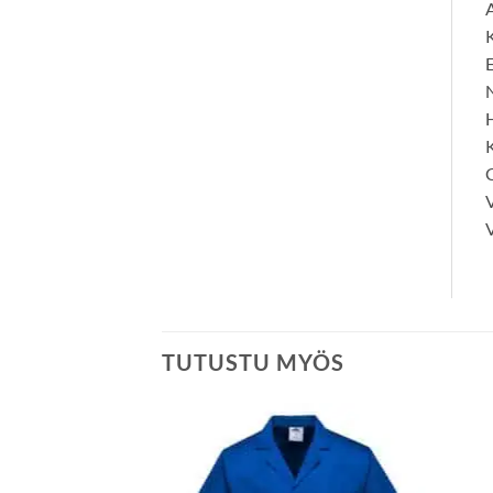
A
K
N
C
V
TUTUSTU MYÖS