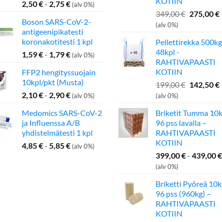
KOTIIN
2,50
€
-
2,75
€
(alv 0%)
Alkuperä
349,00
€
275,00
€
Boson SARS-CoV-2-
hinta
(alv 0%)
antigeenipikatesti
oli:
koronakotitesti 1 kpl
Pellettirekka 500kg
349,00 €.
48kpl -
1,59
€
-
1,79
€
(alv 0%)
RAHTIVAPAASTI
KOTIIN
FFP2 hengityssuojain
10kpl/pkt (Musta)
Alkuperä
199,00
€
142,50
€
hinta
2,10
€
-
2,90
€
(alv 0%)
(alv 0%)
oli:
Medomics SARS-CoV-2
Briketit Tumma 10k
199,00 €.
ja Influenssa A/B
96 pss lavalla –
yhdistelmätesti 1 kpl
RAHTIVAPAASTI
KOTIIN
4,85
€
-
5,85
€
(alv 0%)
399,00
€
-
439,00
€
(alv 0%)
Briketti Pyöreä 10k
96 pss (960kg) –
RAHTIVAPAASTI
KOTIIN