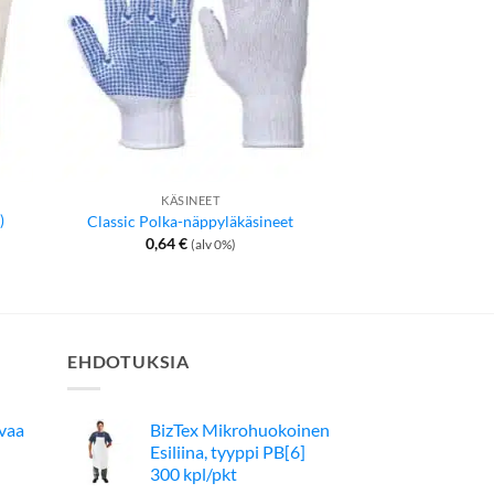
KÄSINEET
KÄSIN
)
Classic Polka-näppyläkäsineet
Microtäpl
0,64
€
1,70
€
(alv 0%)
(
EHDOTUKSIA
avaa
BizTex Mikrohuokoinen
Esiliina, tyyppi PB[6]
300 kpl/pkt