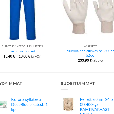
ELINTARVIKETEOLLISUUTEEN
KÄSINEET
Puuvillainen aluskäsine (300pr
Leipurin Housut
5.5oz
Hintaluokka:
13,40
€
–
13,80
€
(alv 0%)
13,40 €
233,90
€
(alv 0%)
-
13,80 €
YDYIMMÄT
SUOSITUIMMAT
Korona sylkitesti
Pellettiä 8mm 24 l
DeepBlue pikatesti 1
(23400kg) -
kpl
RAHTIVAPAASTI