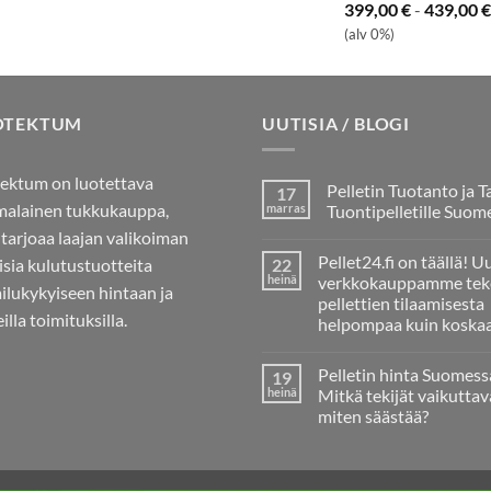
399,00
€
-
439,00
€
(alv 0%)
OTEKTUM
UUTISIA / BLOGI
ektum on luotettava
Pelletin Tuotanto ja T
17
alainen tukkukauppa,
marras
Tuontipelletille Suom
 tarjoaa laajan valikoiman
Ei
kommentteja
Pellet24.fi on täällä! U
aisia kulutustuotteita
22
artikkeliin
Pelletin
heinä
verkkokauppamme tek
ailukykyiseen hintaan ja
Tuotanto
pellettien tilaamisesta
ja
illa toimituksilla.
Tarve
helpompaa kuin koska
Tuontipelletille
Ei
Suomessa
kommentteja
Pelletin hinta Suomess
19
artikkeliin
Pellet24.fi
heinä
Mitkä tekijät vaikuttav
on
miten säästää?
täällä!
Uusi
Ei
verkkokauppamme
kommentteja
tekee
artikkeliin
pellettien
Pelletin
tilaamisesta