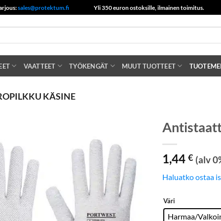
arjous:
sales@protektum.fi
Yli 350 euron ostoksille, ilmainen toimitus.
EET
VAATTEET
TYÖKENGÄT
MUUT TUOTTEET
TUOTEME
ROPILKKU KÄSINE
Antistaat
1,44
€
(alv 0
Haluatko ostaa i
Väri
Harmaa/Valkoi