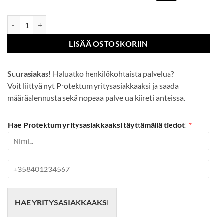
Antimikroobinen laboratoriotakki määrä
LISÄÄ OSTOSKORIIN
Suurasiakas!
Haluatko henkilökohtaista palvelua?
Voit liittyä nyt Protektum yritysasiakkaaksi ja saada
määräalennusta sekä nopeaa palvelua kiiretilanteissa.
Hae Protektum yritysasiakkaaksi täyttämällä tiedot!
*
P
u
h
e
HAE YRITYSASIAKKAAKSI
l
i