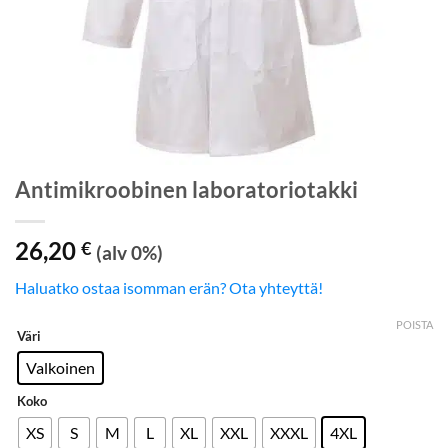
Antimikroobinen laboratoriotakki
26,20
€
(alv 0%)
Haluatko ostaa isomman erän? Ota yhteyttä!
POISTA
Väri
Valkoinen
Koko
XS
S
M
L
XL
XXL
XXXL
4XL