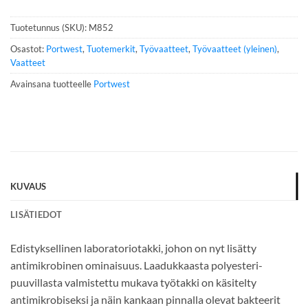
n
n
Tuotetunnus (SKU):
M852
u
m
Osastot:
Portwest
,
Tuotemerkit
,
Työvaatteet
,
Työvaatteet (yleinen)
,
e
Vaatteet
r
Avainsana tuotteelle
Portwest
o
*
KUVAUS
LISÄTIEDOT
Edistyksellinen laboratoriotakki, johon on nyt lisätty
antimikrobinen ominaisuus. Laadukkaasta polyesteri-
puuvillasta valmistettu mukava työtakki on käsitelty
antimikrobiseksi ja näin kankaan pinnalla olevat bakteerit