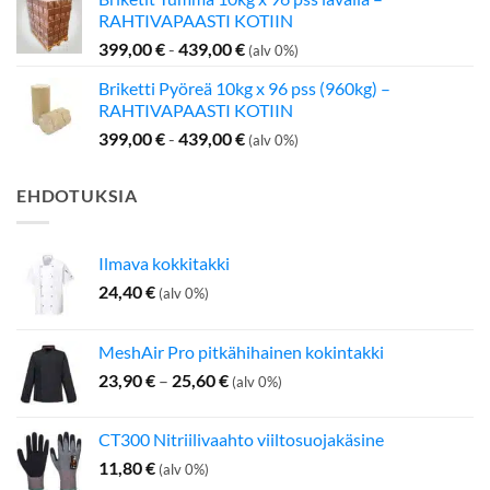
oli:
on:
RAHTIVAPAASTI KOTIIN
199,00 €.
142,50 €.
399,00
€
-
439,00
€
(alv 0%)
Briketti Pyöreä 10kg x 96 pss (960kg) –
RAHTIVAPAASTI KOTIIN
399,00
€
-
439,00
€
(alv 0%)
EHDOTUKSIA
Ilmava kokkitakki
24,40
€
(alv 0%)
MeshAir Pro pitkähihainen kokintakki
Hintaluokka:
23,90
€
–
25,60
€
(alv 0%)
23,90 €
-
CT300 Nitriilivaahto viiltosuojakäsine
25,60 €
11,80
€
(alv 0%)