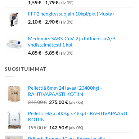
1,59
€
-
1,79
€
(alv 0%)
FFP2 hengityssuojain 10kpl/pkt (Musta)
2,10
€
-
2,90
€
(alv 0%)
Medomics SARS-CoV-2 ja Influenssa A/B
yhdistelmätesti 1 kpl
4,85
€
-
5,85
€
(alv 0%)
SUOSITUIMMAT
Pellettiä 8mm 24 lavaa (23400kg) -
RAHTIVAPAASTI KOTIIN
Alkuperäinen
Nykyinen
349,00
€
275,00
€
(alv 0%)
hinta
hinta
Pellettirekka 500kg x 48kpl - RAHTIVAPAASTI
oli:
on:
KOTIIN
349,00 €.
275,00 €.
Alkuperäinen
Nykyinen
199,00
€
142,50
€
(alv 0%)
hinta
hinta
Briketit Tumma 10kg x 96 pss lavalla –