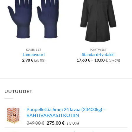
KÄSINEET
PORTWEST
Lämpövuori
Standard-työtakki
Hintaluokka:
2,98
€
17,60
€
–
19,00
€
(alv 0%)
(alv 0%)
17,60 €
-
19,00 €
UUTUUDET
Puupellettiä 6mm 24 lavaa (23400kg) –
RAHTIVAPAASTI KOTIIN
Alkuperäinen
Nykyinen
349,00
€
275,00
€
(alv 0%)
hinta
hinta