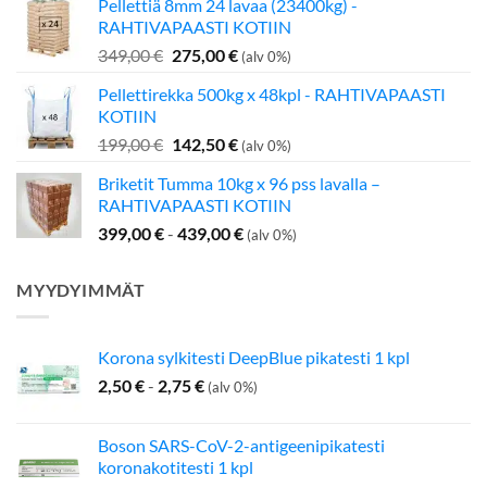
Pellettiä 8mm 24 lavaa (23400kg) -
oli:
on:
RAHTIVAPAASTI KOTIIN
349,00 €.
275,00 €.
Alkuperäinen
Nykyinen
349,00
€
275,00
€
(alv 0%)
hinta
hinta
Pellettirekka 500kg x 48kpl - RAHTIVAPAASTI
oli:
on:
KOTIIN
349,00 €.
275,00 €.
Alkuperäinen
Nykyinen
199,00
€
142,50
€
(alv 0%)
hinta
hinta
Briketit Tumma 10kg x 96 pss lavalla –
oli:
on:
RAHTIVAPAASTI KOTIIN
199,00 €.
142,50 €.
399,00
€
-
439,00
€
(alv 0%)
MYYDYIMMÄT
Korona sylkitesti DeepBlue pikatesti 1 kpl
2,50
€
-
2,75
€
(alv 0%)
Boson SARS-CoV-2-antigeenipikatesti
koronakotitesti 1 kpl