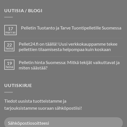
UUTISIA / BLOGI
Pelletin Tuotanto ja Tarve Tuontipelletille Suomessa
17
marras
Ei
kommentteja
artikkeliin
Pellet24.fi on täällä! Uusi verkkokauppamme tekee
22
Pelletin
Tuotanto
heinä
pellettien tilaamisesta helpompaa kuin koskaan
ja
Ei
Tarve
kommentteja
Tuontipelletille
Pelletin hinta Suomessa: Mitkä tekijät vaikuttavat ja
19
artikkeliin
Suomessa
Pellet24.fi
heinä
miten säästää?
on
täällä!
Ei
Uusi
kommentteja
verkkokauppamme
artikkeliin
UUTISKIRJE
tekee
Pelletin
pellettien
hinta
tilaamisesta
Suomessa:
helpompaa
Mitkä
kuin
tekijät
Tiedot uusista tuotteistamme ja
koskaan
vaikuttavat
ja
tarjouksistamme suoraan sähköpostiisi!
miten
säästää?