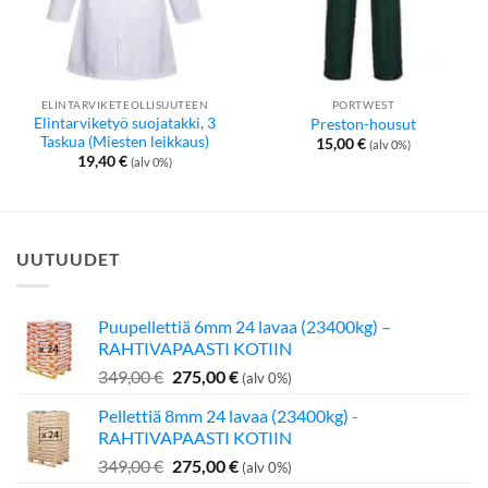
ELINTARVIKETEOLLISUUTEEN
PORTWEST
Elintarviketyö suojatakki, 3
Preston-housut
Taskua (Miesten leikkaus)
15,00
€
(alv 0%)
19,40
€
(alv 0%)
UUTUUDET
Puupellettiä 6mm 24 lavaa (23400kg) –
RAHTIVAPAASTI KOTIIN
Alkuperäinen
Nykyinen
349,00
€
275,00
€
(alv 0%)
hinta
hinta
Pellettiä 8mm 24 lavaa (23400kg) -
oli:
on:
RAHTIVAPAASTI KOTIIN
349,00 €.
275,00 €.
Alkuperäinen
Nykyinen
349,00
€
275,00
€
(alv 0%)
hinta
hinta