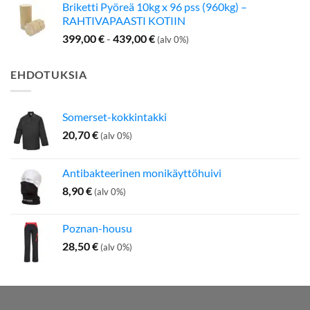
Briketti Pyöreä 10kg x 96 pss (960kg) –
RAHTIVAPAASTI KOTIIN
399,00
€
-
439,00
€
(alv 0%)
EHDOTUKSIA
Somerset-kokkintakki
20,70
€
(alv 0%)
Antibakteerinen monikäyttöhuivi
8,90
€
(alv 0%)
Poznan-housu
28,50
€
(alv 0%)