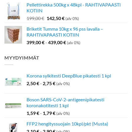
Pellettirekka 500kg x 48kpl - RAHTIVAPAASTI
oli:
on:
KOTIIN
349,00 €.
275,00 €.
Alkuperäinen
Nykyinen
199,00
€
142,50
€
(alv 0%)
hinta
hinta
Briketit Tumma 10kg x 96 pss lavalla –
oli:
on:
RAHTIVAPAASTI KOTIIN
199,00 €.
142,50 €.
399,00
€
-
439,00
€
(alv 0%)
MYYDYIMMÄT
Korona sylkitesti DeepBlue pikatesti 1 kpl
2,50
€
-
2,75
€
(alv 0%)
Boson SARS-CoV-2-antigeenipikatesti
koronakotitesti 1 kpl
1,59
€
-
1,79
€
(alv 0%)
FFP2 hengityssuojain 10kpl/pkt (Musta)
2,10
€
-
2,90
€
(alv 0%)