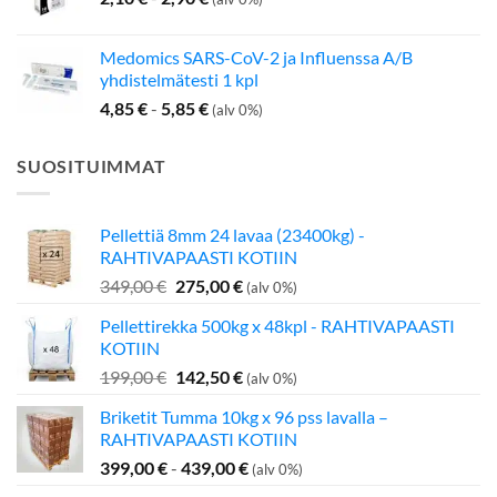
Medomics SARS-CoV-2 ja Influenssa A/B
yhdistelmätesti 1 kpl
4,85
€
-
5,85
€
(alv 0%)
SUOSITUIMMAT
Pellettiä 8mm 24 lavaa (23400kg) -
RAHTIVAPAASTI KOTIIN
Alkuperäinen
Nykyinen
349,00
€
275,00
€
(alv 0%)
hinta
hinta
Pellettirekka 500kg x 48kpl - RAHTIVAPAASTI
oli:
on:
KOTIIN
349,00 €.
275,00 €.
Alkuperäinen
Nykyinen
199,00
€
142,50
€
(alv 0%)
hinta
hinta
Briketit Tumma 10kg x 96 pss lavalla –
oli:
on:
RAHTIVAPAASTI KOTIIN
199,00 €.
142,50 €.
399,00
€
-
439,00
€
(alv 0%)