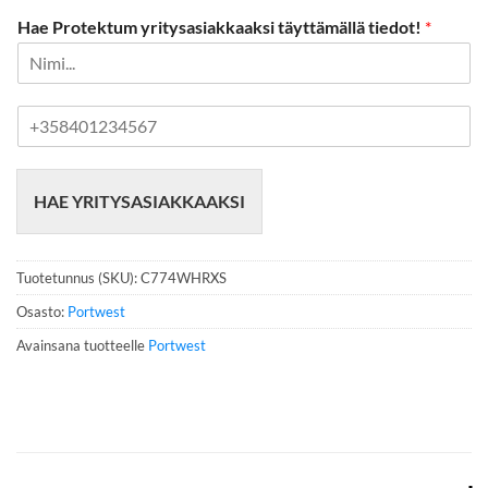
Hae Protektum yritysasiakkaaksi täyttämällä tiedot!
*
P
u
h
e
HAE YRITYSASIAKKAAKSI
l
i
n
n
Tuotetunnus (SKU):
C774WHRXS
u
m
Osasto:
Portwest
e
Avainsana tuotteelle
Portwest
r
o
*