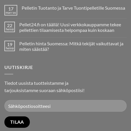
Pelletin Tuotanto ja Tarve Tuontipelletille Suomessa
17
marras
Ei
kommentteja
artikkeliin
Pellet24.fi on täällä! Uusi verkkokauppamme tekee
22
Pelletin
Tuotanto
heinä
pellettien tilaamisesta helpompaa kuin koskaan
ja
Ei
Tarve
kommentteja
Tuontipelletille
Pelletin hinta Suomessa: Mitkä tekijät vaikuttavat ja
19
artikkeliin
Suomessa
Pellet24.fi
heinä
miten säästää?
on
täällä!
Ei
Uusi
kommentteja
verkkokauppamme
artikkeliin
UUTISKIRJE
tekee
Pelletin
pellettien
hinta
tilaamisesta
Suomessa:
helpompaa
Mitkä
kuin
tekijät
Tiedot uusista tuotteistamme ja
koskaan
vaikuttavat
ja
tarjouksistamme suoraan sähköpostiisi!
miten
säästää?