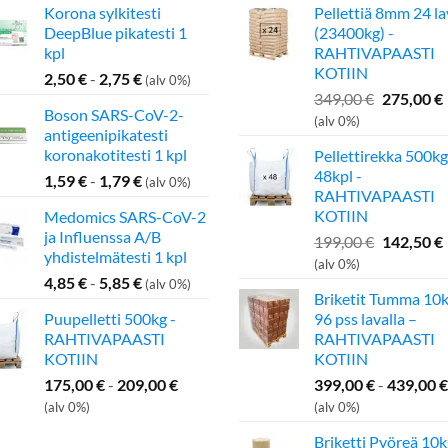
Korona sylkitesti
Pellettiä 8mm 24 l
DeepBlue pikatesti 1
(23400kg) -
kpl
RAHTIVAPAASTI
KOTIIN
2,50
€
-
2,75
€
(alv 0%)
Alkuperä
349,00
€
275,00
€
Boson SARS-CoV-2-
hinta
(alv 0%)
antigeenipikatesti
oli:
koronakotitesti 1 kpl
Pellettirekka 500kg
349,00 €.
48kpl -
1,59
€
-
1,79
€
(alv 0%)
RAHTIVAPAASTI
KOTIIN
Medomics SARS-CoV-2
ja Influenssa A/B
Alkuperä
199,00
€
142,50
€
yhdistelmätesti 1 kpl
hinta
(alv 0%)
4,85
€
-
5,85
€
oli:
(alv 0%)
Briketit Tumma 10k
199,00 €.
Puupelletti 500kg -
96 pss lavalla –
RAHTIVAPAASTI
RAHTIVAPAASTI
KOTIIN
KOTIIN
175,00
€
-
209,00
€
399,00
€
-
439,00
€
(alv 0%)
(alv 0%)
Briketti Pyöreä 10k