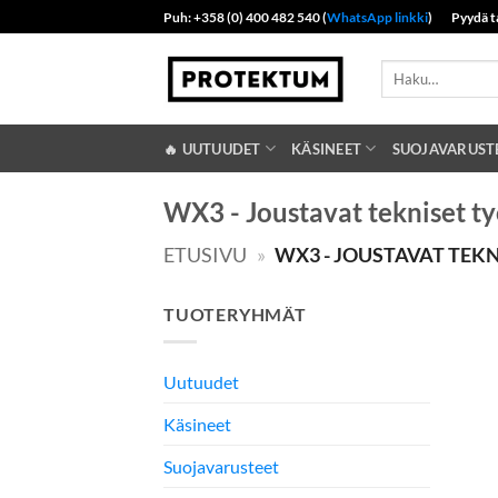
Skip
Puh: +358 (0) 400 482 540 (
WhatsApp linkki
)
Pyydä t
to
content
Etsi:
🔥 UUTUUDET
KÄSINEET
SUOJAVARUST
WX3 - Joustavat tekniset t
ETUSIVU
»
WX3 - JOUSTAVAT TEK
TUOTERYHMÄT
Uutuudet
Käsineet
Suojavarusteet