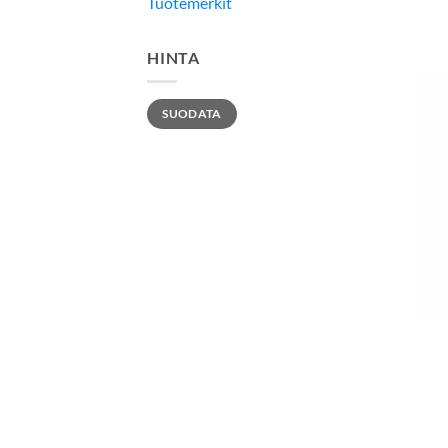
Tuotemerkit
HINTA
Minimihinta
Maksimihinta
SUODATA