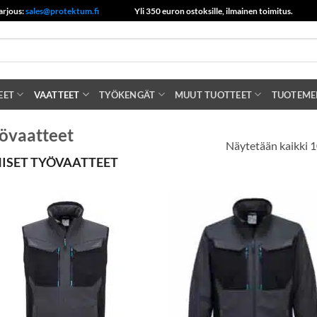
arjous:
sales@protektum.fi
Yli 350 euron ostoksille, ilmainen toimitus.
EET
VAATTEET
TYÖKENGÄT
MUUT TUOTTEET
TUOTEME
yövaatteet
Näytetään kaikki 1
NISET TYÖVAATTEET