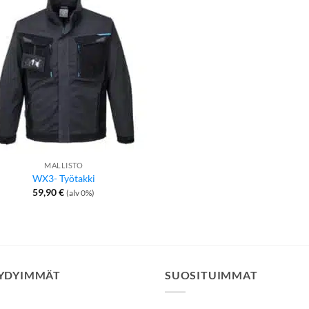
MALLISTO
WX3- Työtakki
59,90
€
(alv 0%)
YDYIMMÄT
SUOSITUIMMAT