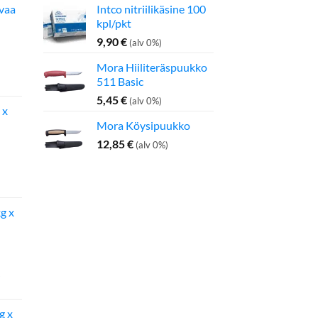
avaa
Intco nitriilikäsine 100
kpl/pkt
9,90
€
(alv 0%)
Mora Hiiliteräspuukko
inen
Nykyinen
511 Basic
hinta
on:
5,45
€
(alv 0%)
 x
275,00 €.
Mora Köysipuukko
12,85
€
(alv 0%)
inen
Nykyinen
hinta
on:
g x
142,50 €.
g x