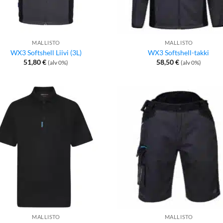
MALLISTO
MALLISTO
WX3 Softshell Liivi (3L)
WX3 Softshell-takki
51,80
€
58,50
€
(alv 0%)
(alv 0%)
MALLISTO
MALLISTO