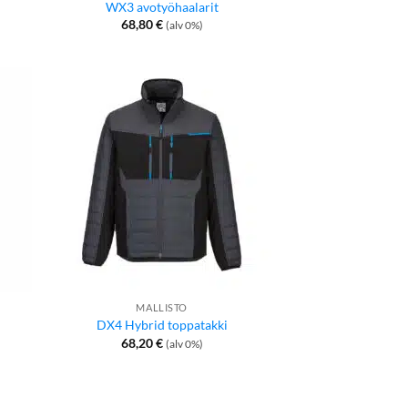
WX3 avotyöhaalarit
68,80
€
(alv 0%)
MALLISTO
DX4 Hybrid toppatakki
68,20
€
(alv 0%)