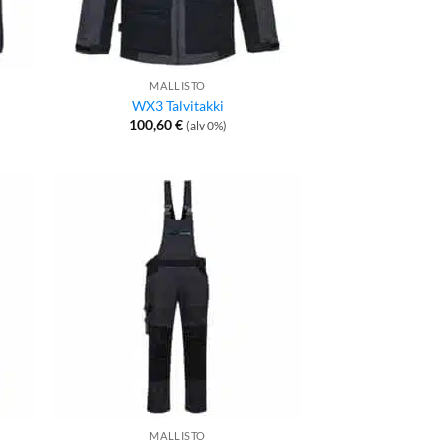
MALLISTO
WX3 Talvitakki
100,60
€
(alv 0%)
MALLISTO