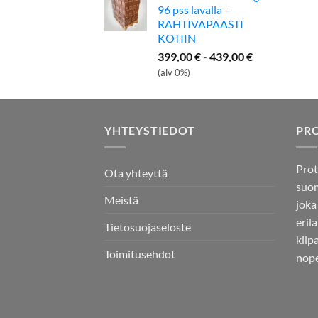
96 pss lavalla –
RAHTIVAPAASTI
KOTIIN
399,00
€
-
439,00
€
(alv 0%)
YHTEYSTIEDOT
PR
Prot
Ota yhteyttä
suom
Meistä
joka
eril
Tietosuojaseloste
kilp
Toimitusehdot
nope