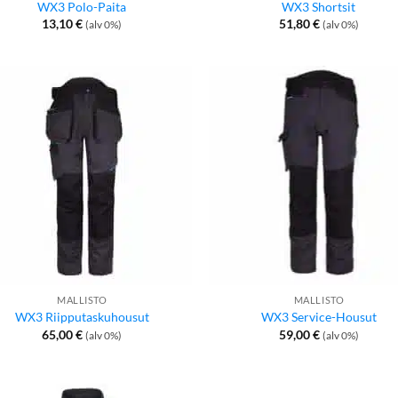
WX3 Polo-Paita
WX3 Shortsit
13,10
€
51,80
€
(alv 0%)
(alv 0%)
MALLISTO
MALLISTO
WX3 Riipputaskuhousut
WX3 Service-Housut
65,00
€
59,00
€
(alv 0%)
(alv 0%)