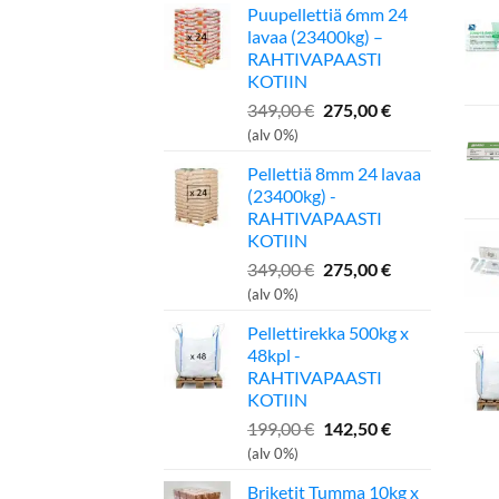
Puupellettiä 6mm 24
lavaa (23400kg) –
RAHTIVAPAASTI
KOTIIN
Alkuperäinen
Nykyinen
349,00
€
275,00
€
hinta
hinta
(alv 0%)
oli:
on:
Pellettiä 8mm 24 lavaa
349,00 €.
275,00 €.
(23400kg) -
RAHTIVAPAASTI
KOTIIN
Alkuperäinen
Nykyinen
349,00
€
275,00
€
hinta
hinta
(alv 0%)
oli:
on:
Pellettirekka 500kg x
349,00 €.
275,00 €.
48kpl -
RAHTIVAPAASTI
KOTIIN
Alkuperäinen
Nykyinen
199,00
€
142,50
€
hinta
hinta
(alv 0%)
oli:
on:
Briketit Tumma 10kg x
199,00 €.
142,50 €.