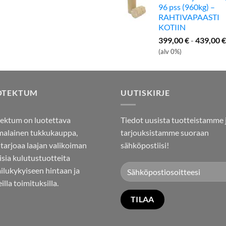
96 pss (960kg) –
RAHTIVAPAASTI
KOTIIN
399,00
€
-
439,00
€
(alv 0%)
OTEKTUM
UUTISKIRJE
ektum on luotettava
Tiedot uusista tuotteistamme 
alainen tukkukauppa,
tarjouksistamme suoraan
 tarjoaa laajan valikoiman
sähköpostiisi!
aisia kulutustuotteita
ailukykyiseen hintaan ja
illa toimituksilla.