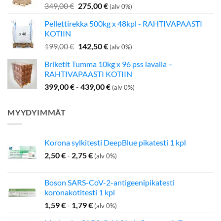
Alkuperäinen
Nykyinen
349,00
€
275,00
€
(alv 0%)
hinta
hinta
Pellettirekka 500kg x 48kpl - RAHTIVAPAASTI
oli:
on:
KOTIIN
349,00 €.
275,00 €.
Alkuperäinen
Nykyinen
199,00
€
142,50
€
(alv 0%)
hinta
hinta
Briketit Tumma 10kg x 96 pss lavalla –
oli:
on:
RAHTIVAPAASTI KOTIIN
199,00 €.
142,50 €.
399,00
€
-
439,00
€
(alv 0%)
MYYDYIMMÄT
Korona sylkitesti DeepBlue pikatesti 1 kpl
2,50
€
-
2,75
€
(alv 0%)
Boson SARS-CoV-2-antigeenipikatesti
koronakotitesti 1 kpl
1,59
€
-
1,79
€
(alv 0%)