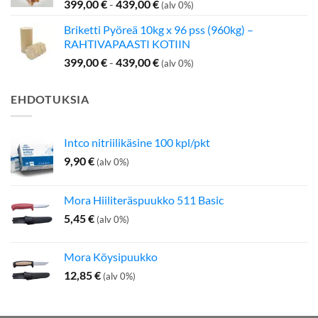
399,00
€
-
439,00
€
(alv 0%)
Briketti Pyöreä 10kg x 96 pss (960kg) –
RAHTIVAPAASTI KOTIIN
399,00
€
-
439,00
€
(alv 0%)
EHDOTUKSIA
Intco nitriilikäsine 100 kpl/pkt
9,90
€
(alv 0%)
Mora Hiiliteräspuukko 511 Basic
5,45
€
(alv 0%)
Mora Köysipuukko
12,85
€
(alv 0%)