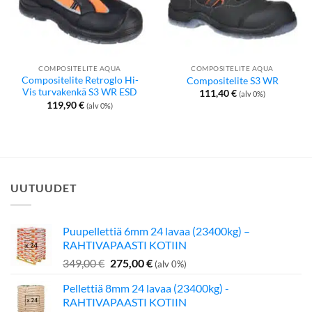
COMPOSITELITE AQUA
COMPOSITELITE AQUA
Compositelite Retroglo Hi-
Compositelite S3 WR
Vis turvakenkä S3 WR ESD
111,40
€
(alv 0%)
119,90
€
(alv 0%)
UUTUUDET
Puupellettiä 6mm 24 lavaa (23400kg) –
RAHTIVAPAASTI KOTIIN
Alkuperäinen
Nykyinen
349,00
€
275,00
€
(alv 0%)
hinta
hinta
Pellettiä 8mm 24 lavaa (23400kg) -
oli:
on:
RAHTIVAPAASTI KOTIIN
349,00 €.
275,00 €.