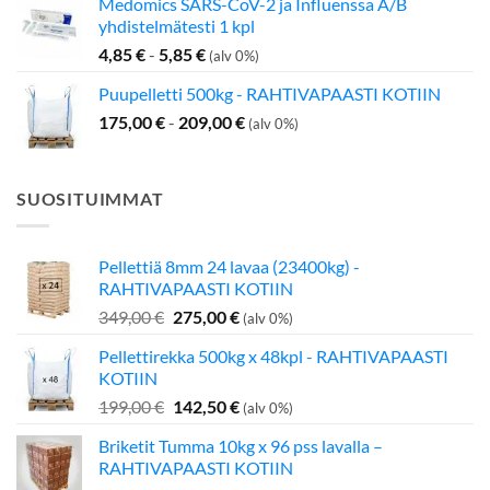
Medomics SARS-CoV-2 ja Influenssa A/B
yhdistelmätesti 1 kpl
4,85
€
-
5,85
€
(alv 0%)
Puupelletti 500kg - RAHTIVAPAASTI KOTIIN
175,00
€
-
209,00
€
(alv 0%)
SUOSITUIMMAT
Pellettiä 8mm 24 lavaa (23400kg) -
RAHTIVAPAASTI KOTIIN
Alkuperäinen
Nykyinen
349,00
€
275,00
€
(alv 0%)
hinta
hinta
Pellettirekka 500kg x 48kpl - RAHTIVAPAASTI
oli:
on:
KOTIIN
349,00 €.
275,00 €.
Alkuperäinen
Nykyinen
199,00
€
142,50
€
(alv 0%)
hinta
hinta
Briketit Tumma 10kg x 96 pss lavalla –
oli:
on:
RAHTIVAPAASTI KOTIIN
199,00 €.
142,50 €.