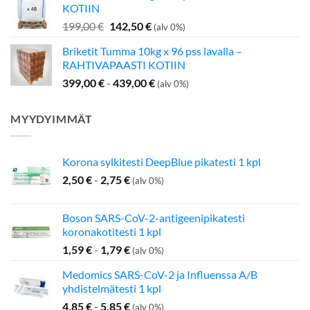
KOTIIN
349,00 €.
275,00 €.
Alkuperäinen
Nykyinen
199,00
€
142,50
€
(alv 0%)
hinta
hinta
Briketit Tumma 10kg x 96 pss lavalla –
oli:
on:
RAHTIVAPAASTI KOTIIN
199,00 €.
142,50 €.
399,00
€
-
439,00
€
(alv 0%)
MYYDYIMMÄT
Korona sylkitesti DeepBlue pikatesti 1 kpl
2,50
€
-
2,75
€
(alv 0%)
Boson SARS-CoV-2-antigeenipikatesti
koronakotitesti 1 kpl
1,59
€
-
1,79
€
(alv 0%)
Medomics SARS-CoV-2 ja Influenssa A/B
yhdistelmätesti 1 kpl
4,85
€
-
5,85
€
(alv 0%)