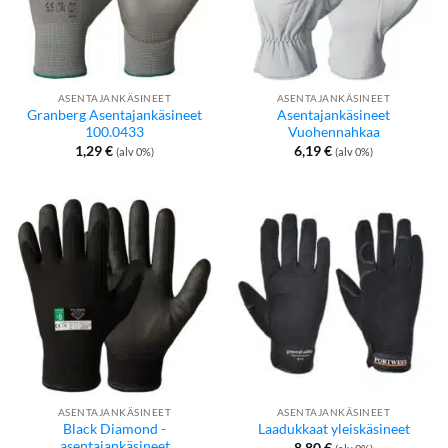
ASENTAJANKÄSINEET
ASENTAJANKÄSINEET
Granberg Asentajankäsineet
Asentajankäsineet
100.0433
Vuohennahkaa
1,29
€
6,19
€
(alv 0%)
(alv 0%)
ASENTAJANKÄSINEET
ASENTAJANKÄSINEET
Black Diamond -
Laadukkaat yleiskäsineet
asentajankäsineet
8,80
€