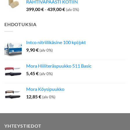
RAHTIVAPAASTI KOTIIN
399,00
€
-
439,00
€
(alv 0%)
EHDOTUKSIA
Intco nitriilikäsine 100 kpl/pkt
9,90
€
(alv 0%)
Mora Hiiliteräspuukko 511 Basic
5,45
€
(alv 0%)
Mora Köysipuukko
12,85
€
(alv 0%)
YHTEYSTIEDOT