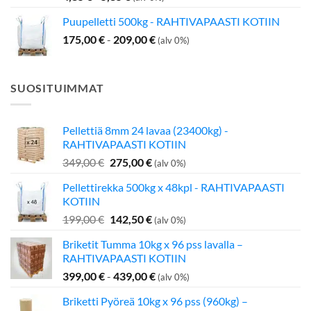
Puupelletti 500kg - RAHTIVAPAASTI KOTIIN
175,00
€
-
209,00
€
(alv 0%)
SUOSITUIMMAT
Pellettiä 8mm 24 lavaa (23400kg) -
RAHTIVAPAASTI KOTIIN
Alkuperäinen
Nykyinen
349,00
€
275,00
€
(alv 0%)
hinta
hinta
Pellettirekka 500kg x 48kpl - RAHTIVAPAASTI
oli:
on:
KOTIIN
349,00 €.
275,00 €.
Alkuperäinen
Nykyinen
199,00
€
142,50
€
(alv 0%)
hinta
hinta
Briketit Tumma 10kg x 96 pss lavalla –
oli:
on:
RAHTIVAPAASTI KOTIIN
199,00 €.
142,50 €.
399,00
€
-
439,00
€
(alv 0%)
Briketti Pyöreä 10kg x 96 pss (960kg) –