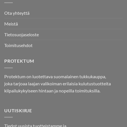
Ota yhteyttä
Meistä
Tietosuojaseloste
Toimitusehdot
PROTEKTUM
Protektum on luotettava suomalainen tukkukauppa,
joka tarjoaa laajan valikoiman erilaisia kulutustuotteita
kilpailukykyiseen hintaan ja nopeilla toimituksilla.
UUTISKIRJE
Tiedot uusista tuotteistamme ja