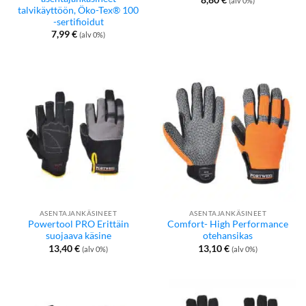
(alv 0%)
talvikäyttöön, Öko-Tex® 100
-sertifioidut
7,99
€
(alv 0%)
ASENTAJANKÄSINEET
ASENTAJANKÄSINEET
Powertool PRO Erittäin
Comfort- High Performance
suojaava käsine
otehansikas
13,40
€
13,10
€
(alv 0%)
(alv 0%)