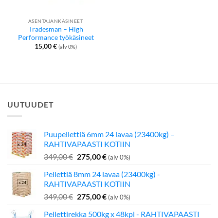
ASENTAJANKÄSINEET
Tradesman – High
Performance työkäsineet
15,00
€
(alv 0%)
UUTUUDET
Puupellettiä 6mm 24 lavaa (23400kg) –
RAHTIVAPAASTI KOTIIN
Alkuperäinen
Nykyinen
349,00
€
275,00
€
(alv 0%)
hinta
hinta
Pellettiä 8mm 24 lavaa (23400kg) -
oli:
on:
RAHTIVAPAASTI KOTIIN
349,00 €.
275,00 €.
Alkuperäinen
Nykyinen
349,00
€
275,00
€
(alv 0%)
hinta
hinta
Pellettirekka 500kg x 48kpl - RAHTIVAPAASTI
oli:
on: